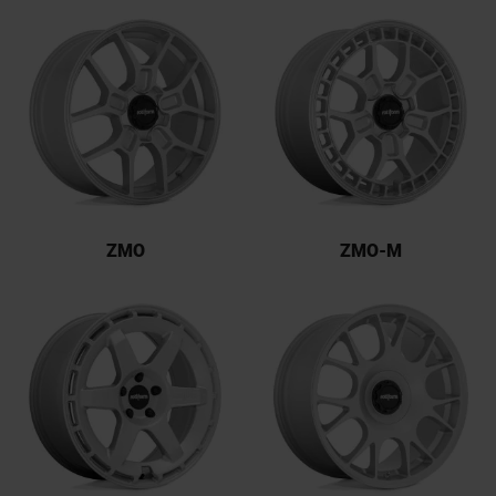
ZMO
ZMO-M