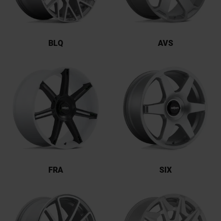
BLQ
AVS
FRA
SIX