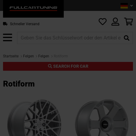
Sprac
De
Z
In
sp
M
Schneller Versand
Startseite
Felgen
Felgen
Rotiform
SEARCH FOR CAR
Rotiform