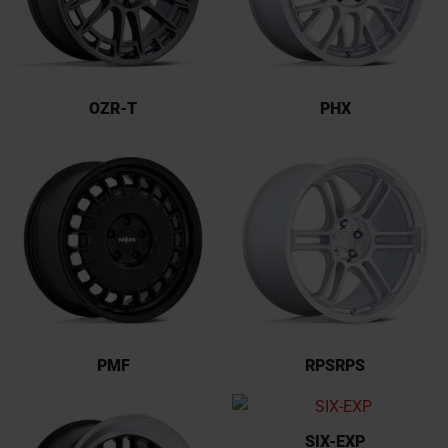
OZR-T
PHX
PMF
RPSRPS
SIX-EXP