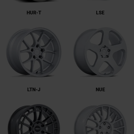
HUR-T
LSE
LTN-J
NUE