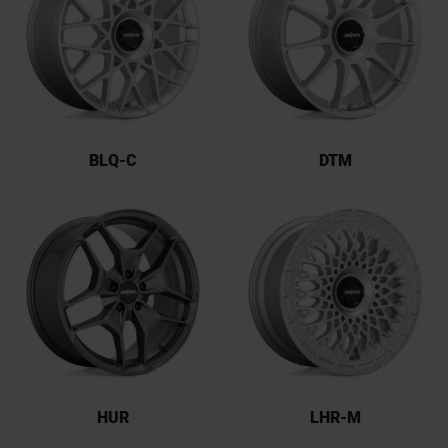
BLQ-C
DTM
HUR
LHR-M