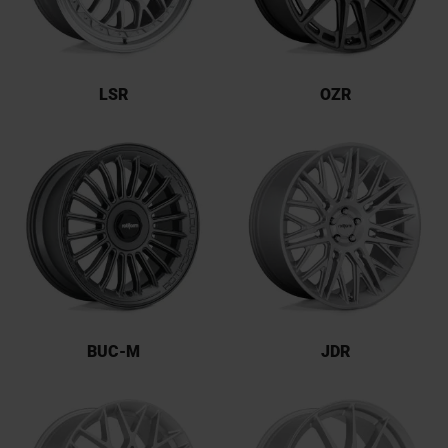
LSR
OZR
BUC-M
JDR