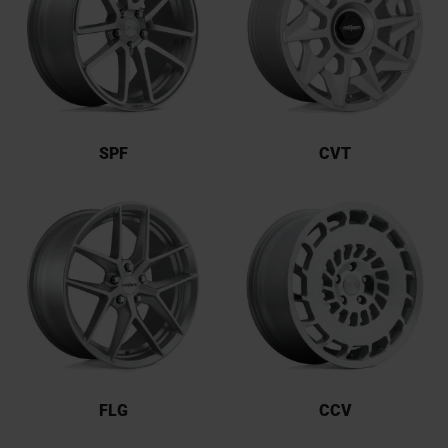
SPF
CVT
FLG
CCV