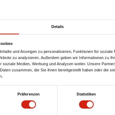
er rufen Sie uns an.
Details
Cookies
nhalte und Anzeigen zu personalisieren, Funktionen für soziale
Website zu analysieren. Außerdem geben wir Informationen zu I
r soziale Medien, Werbung und Analysen weiter. Unsere Partner
 Daten zusammen, die Sie ihnen bereitgestellt haben oder die s
n.
ahrer, der Spitzenqualität
scheiben als die ultimative
Präferenzen
Statistiken
nen Vorteilen.
g sind diese Scheiben darauf
lichen Fahrstil oder ein stark