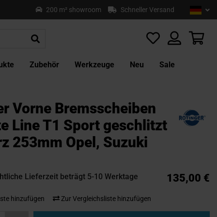
Sprach
Deu
200 m² showroom
Schneller Versand
Z
In
sp
Mei
ukte
Zubehör
Werkzeuge
Neu
Sale
er Vorne Bremsscheiben
e Line T1 Sport geschlitzt
z 253mm Opel, Suzuki
tliche Lieferzeit beträgt 5-10 Werktage
135,00 €
ste hinzufügen
Zur Vergleichsliste hinzufügen