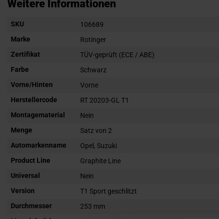
Anfang
Weitere Informationen
der
Weitere
SKU
Bildgalerie
106689
Informationen
springen
Marke
Rotinger
Zertifikat
TÜV-geprüft (ECE / ABE)
Farbe
Schwarz
Vorne/Hinten
Vorne
Herstellercode
RT 20203-GL T1
Montagematerial
Nein
Menge
Satz von 2
Automarkenname
Opel, Suzuki
Product Line
Graphite Line
Universal
Nein
Version
T1 Sport geschlitzt
Durchmesser
253 mm