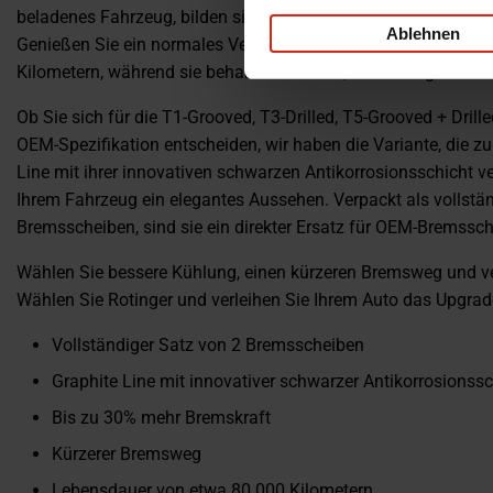
beladenes Fahrzeug, bilden sie die perfekte Ergänzung zu de
Ablehnen
Genießen Sie ein normales Verschleißmuster und eine Leben
Kilometern, während sie behandelt werden, um Verzug zu wid
Ob Sie sich für die T1-Grooved, T3-Drilled, T5-Grooved + Dril
OEM-Spezifikation entscheiden, wir haben die Variante, die zu 
Line mit ihrer innovativen schwarzen Antikorrosionsschicht ve
Ihrem Fahrzeug ein elegantes Aussehen. Verpackt als vollstä
Bremsscheiben, sind sie ein direkter Ersatz für OEM-Bremssch
Wählen Sie bessere Kühlung, einen kürzeren Bremsweg und ve
Wählen Sie Rotinger und verleihen Sie Ihrem Auto das Upgrade
Vollständiger Satz von 2 Bremsscheiben
Graphite Line mit innovativer schwarzer Antikorrosionssc
Bis zu 30% mehr Bremskraft
Kürzerer Bremsweg
Lebensdauer von etwa 80.000 Kilometern