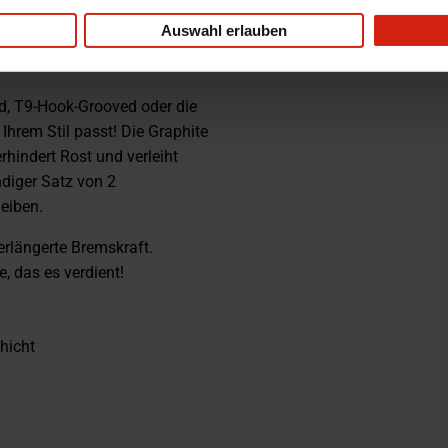
n Bremsbelägen von Rotinger.
Auswahl erlauben
sdauer von etwa 80.000
erstehen.
led, T9-Hook-Grooved oder die
Ihrem Stil passt! Die Graphite
rhindert Rost und verleiht
ndiger Satz von 2
eiben.
rlängerte Bremskraft.
, das es verdient!
hicht