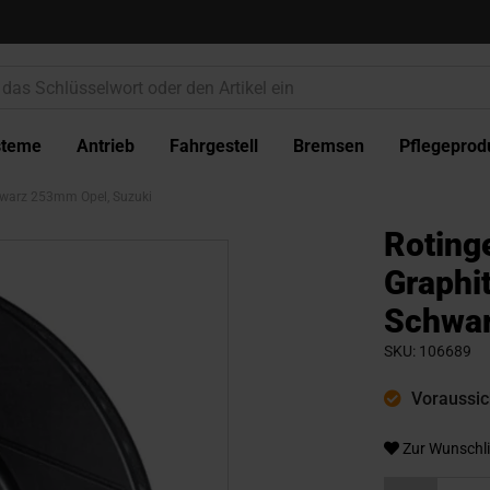
steme
Antrieb
Fahrgestell
Bremsen
Pflegeprod
chwarz 253mm Opel, Suzuki
Roting
Graphit
Schwar
SKU
106689
Voraussich
Zur Wunschli