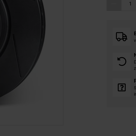
v
D
z
S
i