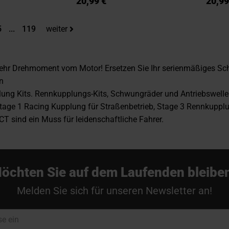
20,99 €
20,99
ade die Seite
e
eite
Seite
5
...
119
weiter
mehr Drehmoment vom Motor! Ersetzen Sie Ihr serienmäßiges Sc
n
ng Kits. Rennkupplungs-Kits, Schwungräder und Antriebswellen 
tage 1 Racing Kupplung für Straßenbetrieb, Stage 3 Rennkuppl
T sind ein Muss für leidenschaftliche Fahrer.
öchten Sie auf dem Laufenden bleibe
Melden Sie sich für unseren Newsletter an!