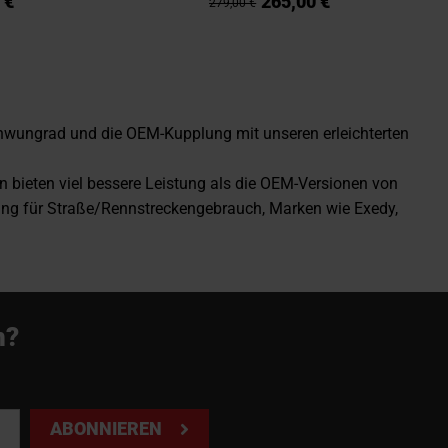
 €
265,00 €
279,00 €
hwungrad und die OEM-Kupplung mit unseren erleichterten
bieten viel bessere Leistung als die OEM-Versionen von
ung für Straße/Rennstreckengebrauch, Marken wie Exedy,
n?
ABONNIEREN