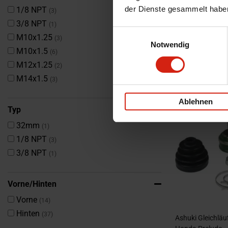
der Dienste gesammelt habe
Artikel
1/8 NPT
3
Artikel
3/8 NPT
1
TrakMotive Antr
Einwilligungsauswahl
Artikel
M10x1.25
Civic,Del Sol
3
Notwendig
Artikel
M10x1.5
6
nur noch 1 Stüc
Artikel
M12x1.25
2
174,00 €
Artikel
M14x1.5
3
Ablehnen
Typ
Artikel
32mm
1
Artikel
1/8 NPT
3
Artikel
3/8 NPT
1
Vorne/Hinten
Artikel
Vorne
14
Artikel
Hinten
37
Ashuki Gleichlä