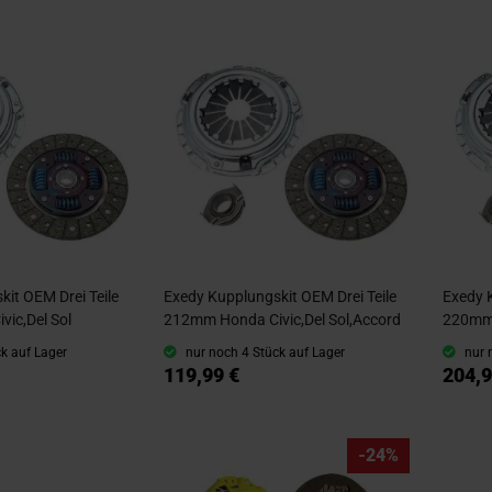
it OEM Drei Teile
Exedy Kupplungskit OEM Drei Teile
Exedy 
ic,Del Sol
212mm Honda Civic,Del Sol,Accord
220mm 
k auf Lager
nur noch 4 Stück auf Lager
nur 
119,99 €
204,9
-24%