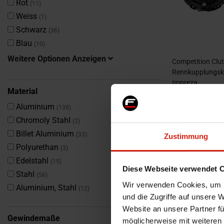
Artikel
Rot
11
Artikel
Weiss
1
Artikel
Schwarz
36
Artikel
Blau
10
Weitere Optionen Anzeigen
Competition Clu
Rennkupplungski
Impreza
Material
nur noch 1 Stüc
Artikel
Aluminium
1.055
138
1.111,00 €
Artikel
Chromoly Stahl
2
Artikel
Billet Aluminium
33
Zustimmung
Artikel
Polyurethan
3
Artikel
Edelstahl
15
Diese Webseite verwendet 
Artikel
Stahl
56
Wir verwenden Cookies, um I
Artikel
Aluminium, Stahl
12
und die Zugriffe auf unsere 
Website an unsere Partner fü
Gewindemaße
möglicherweise mit weiteren