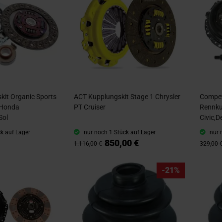
kit Organic Sports
ACT Kupplungskit Stage 1 Chrysler
Compet
 Honda
PT Cruiser
Rennku
Sol
Civic,D
k auf Lager
nur noch 1 Stück auf Lager
nur 
850,00 €
1.116,00 €
329,00 
-21%