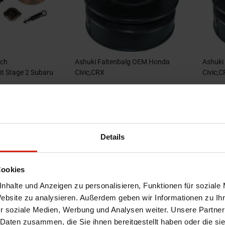
tch
Ashuki Faltenbalg OEM Honda
Ashuki
t Stage 2 Subaru
Civic,CRX
Civic,C
k auf Lager
nur noch 1 Stück auf Lager
nur 
,00 €
19,99 €
8,30 
25,40 €
-13%
Details
Cookies
nhalte und Anzeigen zu personalisieren, Funktionen für soziale
Website zu analysieren. Außerdem geben wir Informationen zu I
r soziale Medien, Werbung und Analysen weiter. Unsere Partner
 Daten zusammen, die Sie ihnen bereitgestellt haben oder die s