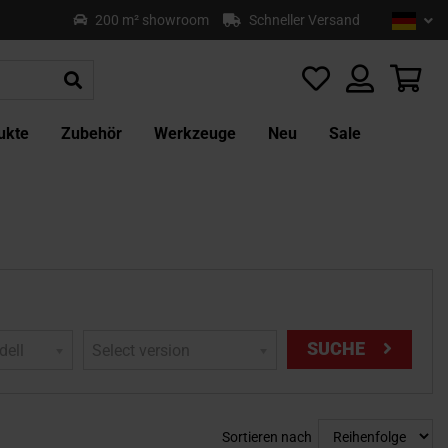
Sprach
Deu
200 m² showroom
Schneller Versand
Z
In
sp
Mei
ukte
Zubehör
Werkzeuge
Neu
Sale
SUCHE
dell
Select version
Sortieren nach