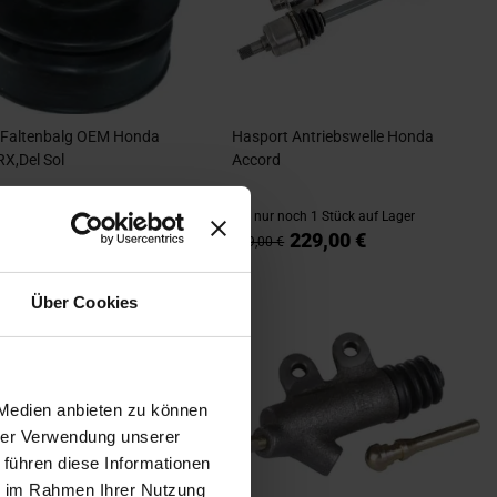
 Faltenbalg OEM Honda
Hasport Antriebswelle Honda
RX,Del Sol
Accord
noch 2 Stück auf Lager
nur noch 1 Stück auf Lager
€
229,00 €
719,00 €
Über Cookies
 Medien anbieten zu können
hrer Verwendung unserer
 führen diese Informationen
ie im Rahmen Ihrer Nutzung