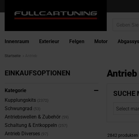
Innenraum
Exterieur
Felgen
Motor
Abgassy
Startseite
Antrieb
Antrieb
EINKAUFSOPTIONEN
Kategorie
SUCHE 
Kupplungskits
2372
Schwungrad
Select ma
53
Antriebswellen & Zubehör
59
Schaltung & Entkoppeln
257
Antrieb Diverses
97
2842
produkten