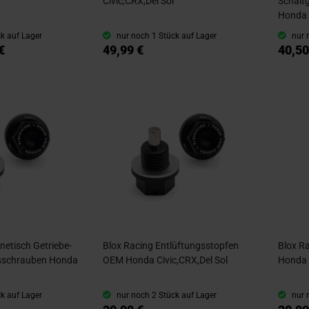
Civic,CRX,Del Sol
Schalt
Honda 
k auf Lager
nur noch 1 Stück auf Lager
nur 
€
49,99 €
40,50
etisch Getriebe-
Blox Racing Entlüftungsstopfen
Blox R
sschrauben Honda
OEM Honda Civic,CRX,Del Sol
Honda 
k auf Lager
nur noch 2 Stück auf Lager
nur 