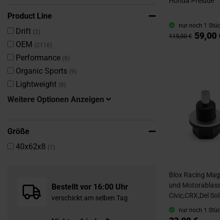
Honda Prelude
Product Line
nur noch 1 Stüc
Artikel
Drift
2
59,00 
115,00 €
Artikel
OEM
2116
Artikel
Performance
8
Artikel
Organic Sports
9
Artikel
Lightweight
8
Weitere Optionen Anzeigen
Größe
Artikel
40x62x8
1
Blox Racing Magn
und Motorablas
Bestellt vor 16:00 Uhr
Civic,CRX,Del Sol
verschickt am selben Tag
nur noch 1 Stüc