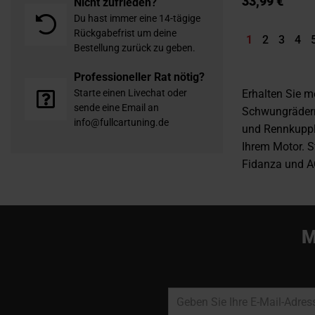
33,99 €
Nicht zufrieden?
Du hast immer eine 14-tägige
Rückgabefrist um deine
Sie lesen ger
Seite
Seite
Seit
S
1
2
3
4
Bestellung zurück zu geben.
Professioneller Rat nötig?
Erhalten Sie 
Starte einen Livechat oder
sende eine Email an
Schwungräder
info@fullcartuning.de
und Rennkupplu
Ihrem Motor. S
Fidanza und AC
M