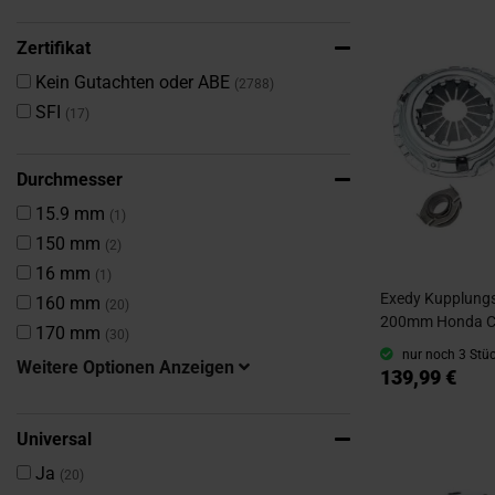
Zertifikat
Artikel
Kein Gutachten oder ABE
2788
Artikel
SFI
17
Durchmesser
Artikel
15.9 mm
1
Artikel
150 mm
2
Artikel
16 mm
1
Exedy Kupplungsk
Artikel
160 mm
20
200mm Honda Civ
Artikel
170 mm
30
nur noch 3 Stüc
Weitere Optionen Anzeigen
139,99 €
Universal
Artikel
Ja
20