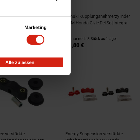
tive Antriebswelle Honda
Ashuki Kupplungsnehmerzylinder
el Sol
OEM Honda Civic,Del Sol,Integra
Marketing
noch 1 Stück auf Lager
nur noch 3 Stück auf Lager
0 €
21,80 €
Alle zulassen
ce verstärkte
Energy Suspension verstärkte