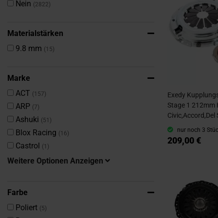
Artikel
Nein
2822
Materialstärken
Artikel
9.8 mm
15
Marke
Artikel
ACT
157
Exedy Kupplungs
Artikel
Stage 1 212mm
ARP
7
Civic,Accord,Del 
Artikel
Ashuki
51
nur noch 3 Stüc
Artikel
Blox Racing
16
209,00 €
Artikel
Castrol
1
Weitere Optionen Anzeigen
Farbe
Artikel
Poliert
5