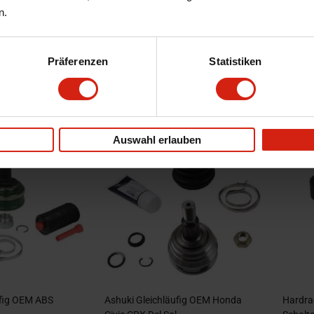
n.
iebswelle Honda
Honda O-Ring Dichtung
TrakMo
Antriebswelle OEM Honda Civic,Del
Civic,D
Präferenzen
Statistiken
Sol
k auf Lager
nur noch 2 Stück auf Lager
nur 
19,99 €
174,0
22,99 €
-49%
Auswahl erlauben
ufig OEM ABS
Ashuki Gleichläufig OEM Honda
Hardra