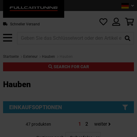
Sprac
De
Z
In
sp
M
Schneller Versand
Startseite
Exterieur
Hauben
Hauben
SEARCH FOR CAR
Hauben
EINKAUFSOPTIONEN
Sie lesen gerade die Seite
Seite
1
2
weiter
47
produkten