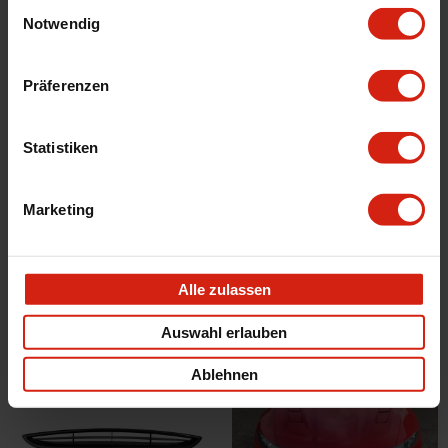
Einwilligungsauswahl
Notwendig
Präferenzen
Statistiken
OEM-Parts Motorhaube OEM
OEM-Parts Motorhaube OEM
Marketing
Stahl Honda Civic
Stahl Honda Civic Facelift 1999-
2001
Voraussichtliche Lieferzeit beträgt
Voraussichtliche Lieferzeit beträgt
1-3 Werktage
1-3 Werktage
Alle zulassen
249,00 €
249,00 €
Auswahl erlauben
Ablehnen