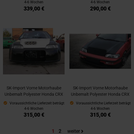
4-6 Wochen
4-6 Wochen
339,00 €
290,00 €
SK-Import Vorne Motorhaube
SK-Import Vorne Motorhaube
Unbemalt Polyester Honda CRX
Unbemalt Polyester Honda CRX
Voraussichtliche Lieferzeit beträgt
Voraussichtliche Lieferzeit beträgt
4-6 Wochen
4-6 Wochen
315,00 €
315,00 €
Sie lesen gerade die Seite
Seite
1
2
weiter