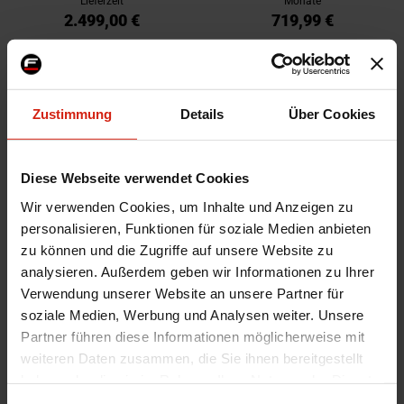
Lieferzeit
Monate
2.499,00 €
719,99 €
Zustimmung
Details
Über Cookies
Diese Webseite verwendet Cookies
Wir verwenden Cookies, um Inhalte und Anzeigen zu
personalisieren, Funktionen für soziale Medien anbieten
zu können und die Zugriffe auf unsere Website zu
OEM-Parts Motorhaube OEM
OEM-Parts Motorhaube OEM
analysieren. Außerdem geben wir Informationen zu Ihrer
Stahl Honda Civic
Stahl Honda Del Sol
Verwendung unserer Website an unsere Partner für
Voraussichtliche Lieferzeit beträgt
Voraussichtliche Lieferzeit beträgt
soziale Medien, Werbung und Analysen weiter. Unsere
1-3 Werktage
1-3 Werktage
Partner führen diese Informationen möglicherweise mit
249,00 €
374,99 €
weiteren Daten zusammen, die Sie ihnen bereitgestellt
haben oder die sie im Rahmen Ihrer Nutzung der Dienste
gesammelt haben.