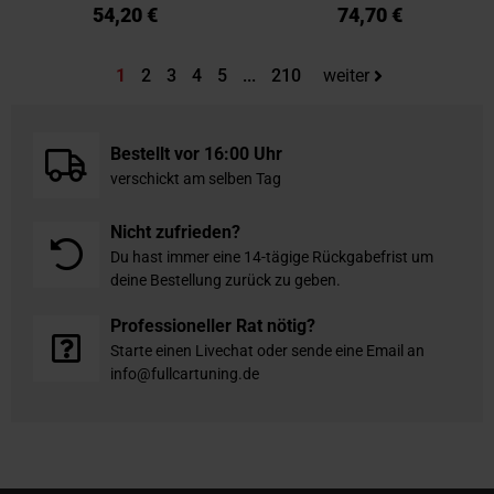
54,20 €
74,70 €
Sie lesen gerade die Seite
Seite
Seite
Seite
Seite
Seite
1
2
3
4
5
...
210
weiter
Bestellt vor 16:00 Uhr
verschickt am selben Tag
Nicht zufrieden?
Du hast immer eine 14-tägige Rückgabefrist um
deine Bestellung zurück zu geben.
Professioneller Rat nötig?
Starte einen Livechat oder sende eine Email an
info@fullcartuning.de