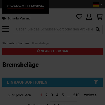
Sprac
De
Z
In
sp
M
Schneller Versand
Startseite
Bremsen
Bremsbeläge
SEARCH FOR CAR
Bremsbeläge
EINKAUFSOPTIONEN
Sie lesen gerade die Seite
Seite
Seite
Seite
Seite
Seite
1
2
3
4
5
...
210
weiter
5040
produkten