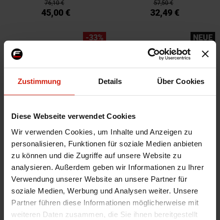
76,10 €
57,50 €
45,00 €
32,49 €
-33%
NEUE
Zustimmung
Details
Über Cookies
Diese Webseite verwendet Cookies
Wir verwenden Cookies, um Inhalte und Anzeigen zu
Rotinger Vorne Bremsbeläge
EBC Hinten Bremsbeläge
personalisieren, Funktionen für soziale Medien anbieten
Akebono OEM-Spec Jeep
Yellowstuff Ford Orion
zu können und die Zugriffe auf unsere Website zu
Commander
analysieren. Außerdem geben wir Informationen zu Ihrer
Verwendung unserer Website an unsere Partner für
nur noch 1 Stück auf Lager
nur noch 2 Stück auf Lager
80,10 €
121,00 €
soziale Medien, Werbung und Analysen weiter. Unsere
54,00 €
108,90 €
Partner führen diese Informationen möglicherweise mit
weiteren Daten zusammen, die Sie ihnen bereitgestellt