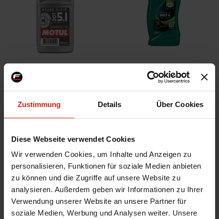
Motul Brems- und
Eurol Bremsflüssigkeit
Kupplungsflüssigkeit Dot 5.1
500ml
Zustimmung
Details
Über Cookies
nur noch 1 Stück auf Lager
Voraussichtliche Lieferzeit beträgt
10,75 €
1-3 Werktage
5,35 €
Diese Webseite verwendet Cookies
Wir verwenden Cookies, um Inhalte und Anzeigen zu
personalisieren, Funktionen für soziale Medien anbieten
zu können und die Zugriffe auf unsere Website zu
analysieren. Außerdem geben wir Informationen zu Ihrer
Verwendung unserer Website an unsere Partner für
soziale Medien, Werbung und Analysen weiter. Unsere