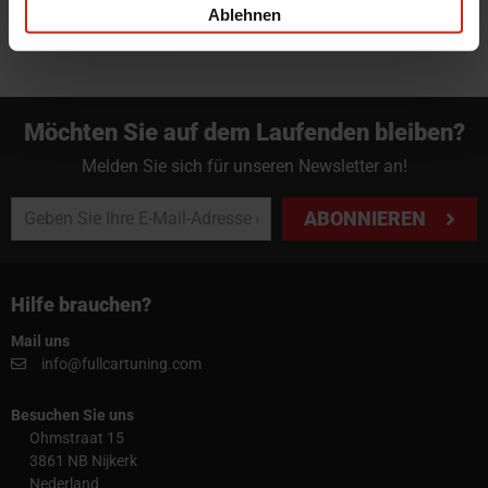
Ablehnen
Möchten Sie auf dem Laufenden bleiben?
Melden Sie sich für unseren Newsletter an!
ABONNIEREN
Hilfe brauchen?
Mail uns
info@fullcartuning.com
Besuchen Sie uns
Ohmstraat 15
3861 NB Nijkerk
Nederland