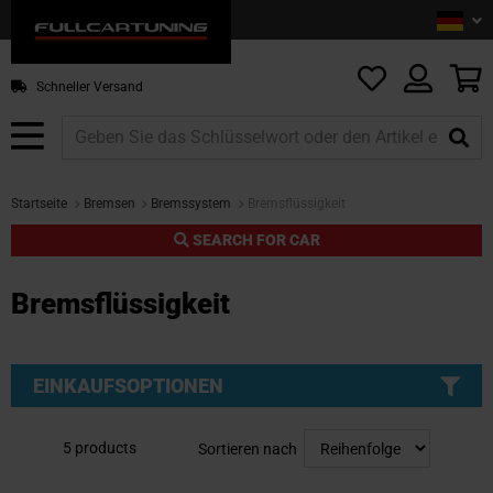
Sprac
De
Z
In
sp
M
Schneller Versand
Startseite
Bremsen
Bremssystem
Bremsflüssigkeit
SEARCH FOR CAR
Bremsflüssigkeit
EINKAUFSOPTIONEN
5
products
Sortieren nach