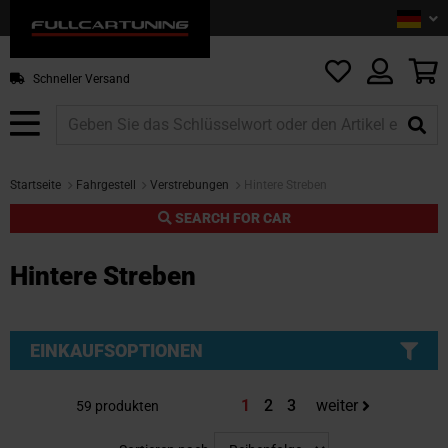
Sprac
De
Z
In
sp
M
Schneller Versand
Startseite
Fahrgestell
Verstrebungen
Hintere Streben
SEARCH FOR CAR
Hintere Streben
EINKAUFSOPTIONEN
Sie lesen gerade die Seite
Seite
Seite
1
2
3
weiter
59
produkten