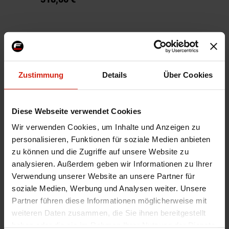
Zustimmung
Details
Über Cookies
Diese Webseite verwendet Cookies
Wir verwenden Cookies, um Inhalte und Anzeigen zu
Hardrace Hinten Strebe Toyota
Hardrace Hinten Strebe Mazda
personalisieren, Funktionen für soziale Medien anbieten
Prius
6,CX-5
zu können und die Zugriffe auf unsere Website zu
Nicht vorrätig, kontaktieren Sie
Nicht vorrätig, kontaktieren Sie
analysieren. Außerdem geben wir Informationen zu Ihrer
uns für die Lieferzeit.
uns für die Lieferzeit.
Verwendung unserer Website an unsere Partner für
94,20 €
81,00 €
soziale Medien, Werbung und Analysen weiter. Unsere
Partner führen diese Informationen möglicherweise mit
weiteren Daten zusammen, die Sie ihnen bereitgestellt
haben oder die sie im Rahmen Ihrer Nutzung der Dienste