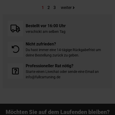
Sie lesen gerade die Seite
Seite
Seite
1
2
3
weiter
Bestellt vor 16:00 Uhr
verschickt am selben Tag
Nicht zufrieden?
Du hast immer eine 14-tägige Rückgabefrist um
deine Bestellung zurück zu geben.
Professioneller Rat nötig?
Starte einen Livechat oder sende eine Email an
info@fullcartuning.de
Möchten Sie auf dem Laufenden bleiben?