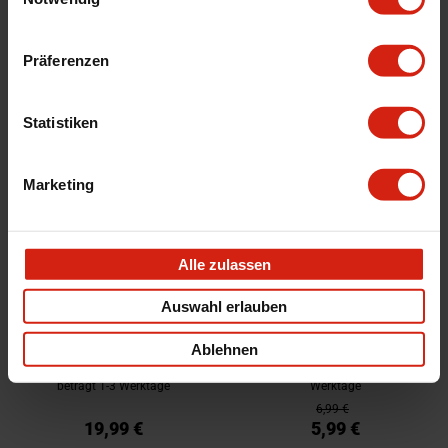
19,99 €
5,99 €
16,99 €
4,99 €
Präferenzen
Statistiken
Marketing
Alle zulassen
Quixx Scheiben Reparatur Set
Racoon Glänzende Glaspolitur
Auswahl erlauben
Premium 50ml
Ablehnen
Ausreichend auf Lager im zweiten
Auf Lager im zweiten Lagerhaus.
Lagerhaus. Voraussichtliche Lieferzeit
Voraussichtliche Lieferzeit beträgt 1-3
beträgt 1-3 Werktage
Werktage
6,99 €
19,99 €
5,99 €