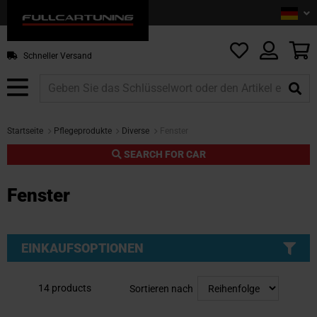
Sprac
De
Z
In
sp
M
Schneller Versand
Startseite
Pflegeprodukte
Diverse
Fenster
SEARCH FOR CAR
Fenster
EINKAUFSOPTIONEN
14
products
Sortieren nach