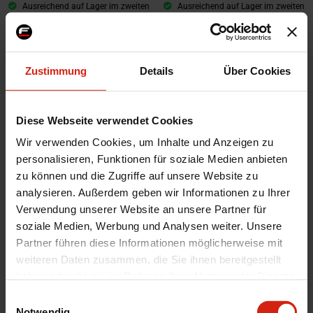
Ausreichend auf Lager im zweiten
Ausreichend auf Lager im zweiten
Lagerhaus. Voraussichtliche Lieferzeit
Lagerhaus. Voraussichtliche Lieferzeit
beträgt 1-3 Werktage
beträgt 1-3 Werktage
19,99 €
17,99 €
16,99 €
Zustimmung
Details
Über Cookies
Diese Webseite verwendet Cookies
Wir verwenden Cookies, um Inhalte und Anzeigen zu
personalisieren, Funktionen für soziale Medien anbieten
zu können und die Zugriffe auf unsere Website zu
analysieren. Außerdem geben wir Informationen zu Ihrer
Verwendung unserer Website an unsere Partner für
soziale Medien, Werbung und Analysen weiter. Unsere
Partner führen diese Informationen möglicherweise mit
Meguiars Sealant Perfect Clarity
Racoon See Through Glass
weiteren Daten zusammen, die Sie ihnen bereitgestellt
Glass 118ml
Cleaner Blau
haben oder die sie im Rahmen Ihrer Nutzung der Dienste
Ausreichend auf Lager im zweiten
Auf Lager im zweiten Lagerhaus.
gesammelt haben.
Lagerhaus. Voraussichtliche Lieferzeit
Voraussichtliche Lieferzeit beträgt 1-3
Einwilligungsauswahl
beträgt 1-3 Werktage
Werktage
Notwendig