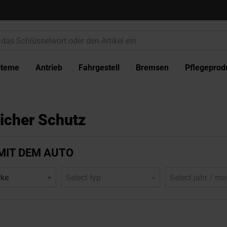
steme
Antrieb
Fahrgestell
Bremsen
Pflegeprod
icher Schutz
MIT DEM AUTO
rke
Select typ
Select jahr / mo