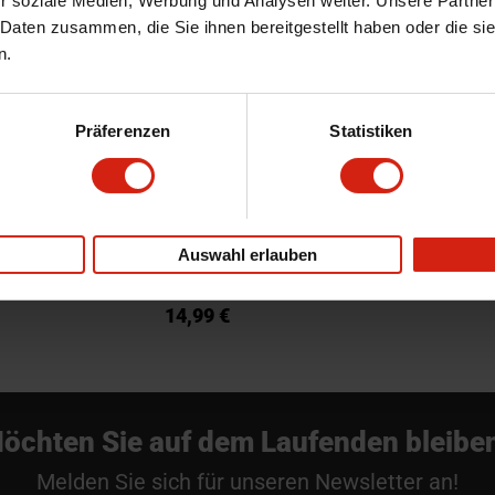
r soziale Medien, Werbung und Analysen weiter. Unsere Partner
 Daten zusammen, die Sie ihnen bereitgestellt haben oder die s
n.
Präferenzen
Statistiken
huhe PU-Flex
KS tools Schutzmatte
Auswahl erlauben
 Lieferzeit beträgt 3-
Voraussichtliche Lieferzeit beträgt 3-
15 Werktage
14,99 €
öchten Sie auf dem Laufenden bleibe
Melden Sie sich für unseren Newsletter an!