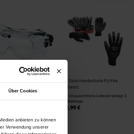
s Sicherheitsbrille
KS Tools Handschuhe PU-Flex
sches Kopfband Soft PVC
Schwarz
Über Cookies
ssichtliche Lieferzeit beträgt 3-
Voraussichtliche Lieferzeit beträgt 3-
tage
15 Werktage
€
33,99 €
 Medien anbieten zu können
hrer Verwendung unserer