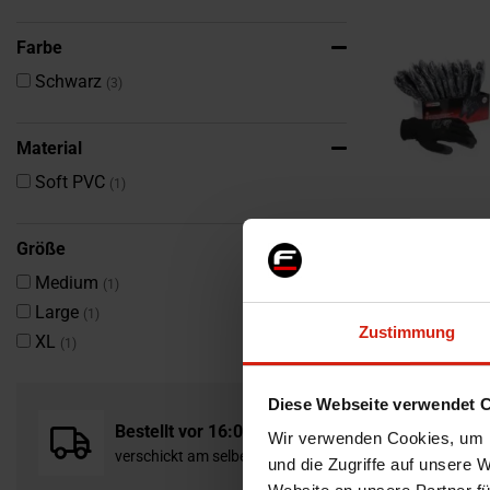
Farbe
Artikel
Schwarz
3
Material
Artikel
Soft PVC
1
Größe
Artikel
Medium
1
KS Tools Handsc
Artikel
Large
1
Schwarz
Zustimmung
Artikel
XL
1
nur noch 1 Stüc
29,99 €
33,99 €
Diese Webseite verwendet 
Bestellt vor 16:00 Uhr
Wir verwenden Cookies, um I
verschickt am selben Tag
und die Zugriffe auf unsere 