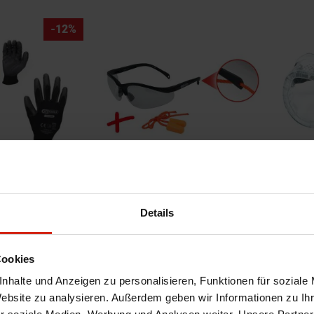
-12%
huhe PU-Flex
KS tools Sicherheitsbrille Mit
KS tool
Ohrstöpseln
Elasti
Details
k auf Lager
Voraussichtliche Lieferzeit beträgt 3-
Vorau
15 Werktage
15 Werk
20,99 €
4,99 
Cookies
nhalte und Anzeigen zu personalisieren, Funktionen für soziale
Website zu analysieren. Außerdem geben wir Informationen zu I