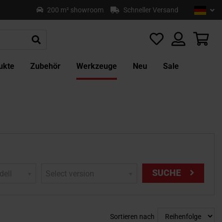
Sprach
Deu
200 m² showroom
Schneller Versand
Z
In
sp
Mei
ukte
Zubehör
Werkzeuge
Neu
Sale
SUCHE
dell
Select version
Sortieren nach