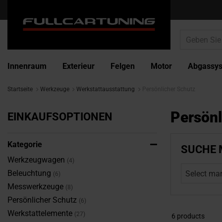
Innenraum
Exterieur
Felgen
Motor
Abgassy
Startseite
Werkzeuge
Werkstattausstattung
Persönlicher Schutz
Persönl
EINKAUFSOPTIONEN
Kategorie
SUCHE 
Werkzeugwagen
4
Beleuchtung
Select ma
6
Messwerkzeuge
8
Persönlicher Schutz
6
Werkstattelemente
27
6
products