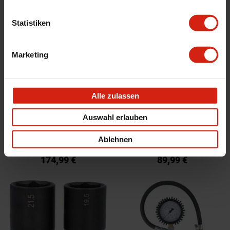
Statistiken
Marketing
Alle zulassen
KS tools Schlagschrauber THE
KS tools Rad-Schlagbohrer
Auswahl erlauben
DEVIL 2000Nm Aluminium
Aluminium
Ablehnen
Voraussichtliche Lieferzeit beträgt
Voraussichtliche Lieferzeit beträgt
3-15 Werktage
3-15 Werktage
174,99 €
89,99 €