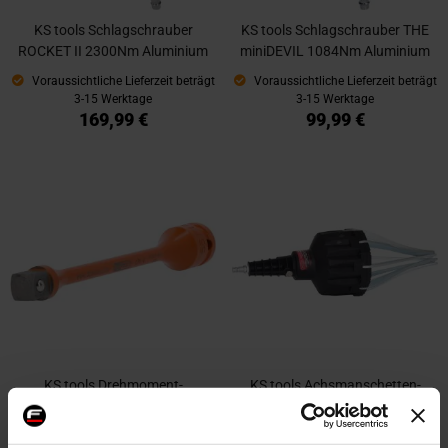
KS tools Schlagschrauber
KS tools Schlagschrauber THE
ROCKET II 2300Nm Aluminium
miniDEVIL 1084Nm Aluminium
Voraussichtliche Lieferzeit beträgt
Voraussichtliche Lieferzeit beträgt
3-15 Werktage
3-15 Werktage
169,99 €
99,99 €
KS tools Drehmoment-
KS tools Achsmanschetten-
Verlängerungsstange 75Nm
Spreizer
Kraft Orange Stahl