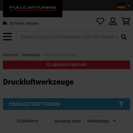
Sprac
De
Z
In
sp
M
Schneller Versand
Startseite
Werkzeuge
Druckluftwerkzeuge
SEARCH FOR CAR
Druckluftwerkzeuge
EINKAUFSOPTIONEN
14
products
Sortieren nach