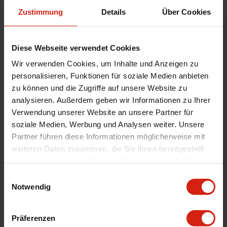
Voraussichtliche Lieferzeit beträgt
Voraussichtliche Lieferzeit beträgt
Zustimmung
Details
Über Cookies
3-15 Werktage
3-15 Werktage
20,99 €
154,99 €
Diese Webseite verwendet Cookies
Wir verwenden Cookies, um Inhalte und Anzeigen zu
personalisieren, Funktionen für soziale Medien anbieten
zu können und die Zugriffe auf unsere Website zu
analysieren. Außerdem geben wir Informationen zu Ihrer
Verwendung unserer Website an unsere Partner für
soziale Medien, Werbung und Analysen weiter. Unsere
Partner führen diese Informationen möglicherweise mit
weiteren Daten zusammen, die Sie ihnen bereitgestellt
KS tools Ausblaspistole Rot
KS tools Reifendruckmesser 0-
haben oder die sie im Rahmen Ihrer Nutzung der Dienste
Plastik
12Bar Rot Plastik
gesammelt haben.
Einwilligungsauswahl
Voraussichtliche Lieferzeit beträgt
Voraussichtliche Lieferzeit beträgt
Notwendig
3-15 Werktage
3-15 Werktage
23,99 €
23,99 €
Präferenzen