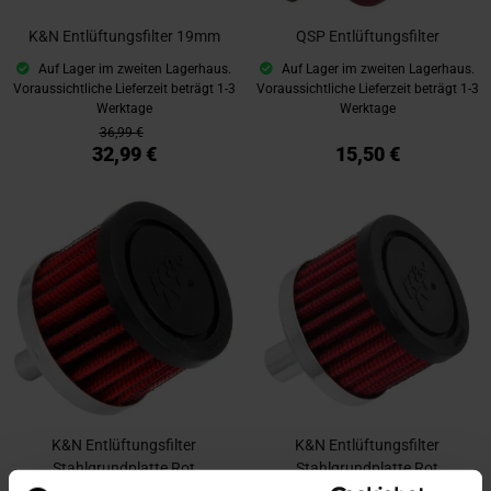
K&N Entlüftungsfilter 19mm
QSP Entlüftungsfilter
Auf Lager im zweiten Lagerhaus.
Auf Lager im zweiten Lagerhaus.
Voraussichtliche Lieferzeit beträgt 1-3
Voraussichtliche Lieferzeit beträgt 1-3
Werktage
Werktage
36,99 €
32,99 €
15,50 €
K&N Entlüftungsfilter
K&N Entlüftungsfilter
Stahlgrundplatte Rot
Stahlgrundplatte Rot