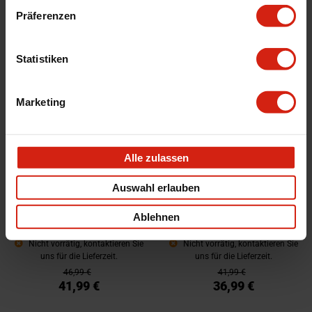
41,99 €
41,99 €
Präferenzen
36,99 €
36,99 €
Statistiken
Marketing
Alle zulassen
Auswahl erlauben
K&N Entlüftungsfilter
K&N Entlüftungsfilter
Ablehnen
Stahlgrundplatte Rot Baumwolle
Stahlgrundplatte Rot
Nicht vorrätig, kontaktieren Sie
Nicht vorrätig, kontaktieren Sie
uns für die Lieferzeit.
uns für die Lieferzeit.
46,99 €
41,99 €
41,99 €
36,99 €