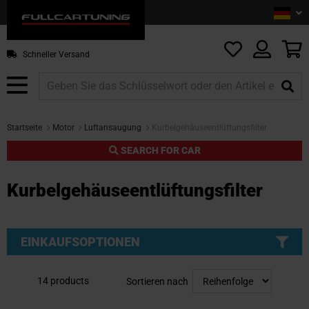
Sprac
De
Z
In
sp
M
Schneller Versand
Startseite
Motor
Luftansaugung
Kurbelgehäuseentlüftungsfilter
SEARCH FOR CAR
Kurbelgehäuseentlüftungsfilter
EINKAUFSOPTIONEN
14
products
Sortieren nach