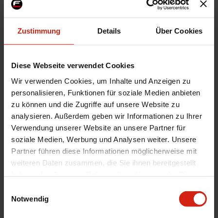
Nicht vorrätig, kontaktieren Sie
Auf Lager im zweiten Lagerhaus.
uns für die Lieferzeit.
Voraussichtliche Lieferzeit beträgt 1-3
Werktage
36,99 €
Zustimmung
Details
Über Cookies
32,99 €
38,99 €
34,99 €
Diese Webseite verwendet Cookies
Wir verwenden Cookies, um Inhalte und Anzeigen zu
personalisieren, Funktionen für soziale Medien anbieten
zu können und die Zugriffe auf unsere Website zu
analysieren. Außerdem geben wir Informationen zu Ihrer
Verwendung unserer Website an unsere Partner für
soziale Medien, Werbung und Analysen weiter. Unsere
Partner führen diese Informationen möglicherweise mit
weiteren Daten zusammen, die Sie ihnen bereitgestellt
K&N Entlüftungsfilter
K&N Entlüftungsfilter
haben oder die sie im Rahmen Ihrer Nutzung der Dienste
Stahlgrundplatte Rot
Stahlgrundplatte Rot
gesammelt haben.
Einwilligungsauswahl
Auf Lager im zweiten Lagerhaus.
Auf Lager im zweiten Lagerhaus.
Notwendig
Voraussichtliche Lieferzeit beträgt 1-3
Voraussichtliche Lieferzeit beträgt 1-3
Werktage
Werktage