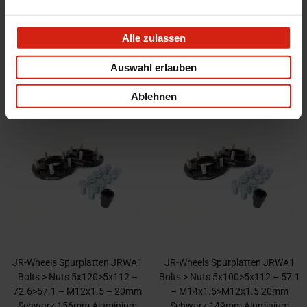
M14x1.5 > M12x1.5 – 15mm
M14x1.5>M12x1.5 - 20mm
Schwarz 149mm Aluminium
Schwarz 149mm Aluminium
Alle zulassen
Ausreichend auf Lager im zweiten
Ausreichend auf Lager im zweiten
Lagerhaus. Voraussichtliche Lieferzeit
Lagerhaus. Voraussichtliche Lieferzeit
Auswahl erlauben
beträgt 5-10 Werktage
beträgt 5-10 Werktage
84,99 €
94,99 €
Ablehnen
JR-Wheels Spurplatten JRWA1
JR-Wheels Spurplatten JRWA1
Bolts > Nuts 5x120>5x112 –
Bolts > Nuts 5x100>5x112 – 57.1
72.6>57.1 – M12x1.5 – 20mm
– M14x1.5>M12x1.5 20mm
Schwarz 156mm Aluminium
Schwarz 149mm Aluminium