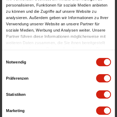
JR-Wheels Spurplatten JRWA1
JR-Wheels Spurplatten JRWA1
personalisieren, Funktionen für soziale Medien anbieten
Bolts > Nuts 5x120>5x112 – 72.6
Bolts > Nuts 5x100>5x112 - 57.1
zu können und die Zugriffe auf unsere Website zu
– M12x1.5 – 20mm Silber
- M12x1.5>M14x1.5 - 20mm
156mm Aluminium
Silber 149mm Aluminium
analysieren. Außerdem geben wir Informationen zu Ihrer
Verwendung unserer Website an unsere Partner für
Ausreichend auf Lager im zweiten
Ausreichend auf Lager im zweiten
Lagerhaus. Voraussichtliche Lieferzeit
Lagerhaus. Voraussichtliche Lieferzeit
soziale Medien, Werbung und Analysen weiter. Unsere
beträgt 5-10 Werktage
beträgt 5-10 Werktage
Partner führen diese Informationen möglicherweise mit
94,99 €
94,99 €
weiteren Daten zusammen, die Sie ihnen bereitgestellt
haben oder die sie im Rahmen Ihrer Nutzung der Dienste
gesammelt haben.
Einwilligungsauswahl
Notwendig
Präferenzen
Statistiken
JR-Wheels Spurplatten JRWA1
JR-Wheels Spurplatten JRWA1
Marketing
Bolts > Nuts 5x112 – 66.6 –
Bolts > Nuts 5x112 – 57.1 –