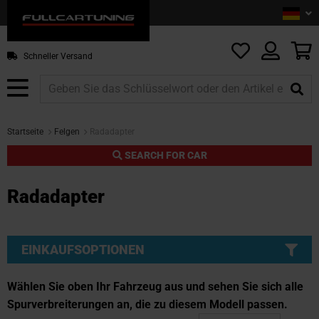
Sprac
De
Z
In
sp
M
Schneller Versand
Startseite
Felgen
Radadapter
SEARCH FOR CAR
Radadapter
EINKAUFSOPTIONEN
Wählen Sie oben Ihr Fahrzeug aus und sehen Sie sich alle
Spurverbreiterungen an, die zu diesem Modell passen.