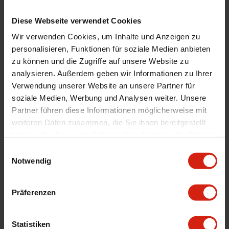
Montagematerial
Nein
Diese Webseite verwendet Cookies
Menge
Satz von 2
Wir verwenden Cookies, um Inhalte und Anzeigen zu
Automarkenname
Volvo
personalisieren, Funktionen für soziale Medien anbieten
Automodell Name
S80, V70, XC70
zu können und die Zugriffe auf unsere Website zu
Product Line
Graphite Line
analysieren. Außerdem geben wir Informationen zu Ihrer
Universal
Nein
Verwendung unserer Website an unsere Partner für
soziale Medien, Werbung und Analysen weiter. Unsere
Version
T1 Sport geschlitzt
Partner führen diese Informationen möglicherweise mit
Durchmesser
336 mm
weiteren Daten zusammen, die Sie ihnen bereitgestellt
Materialstärken
28 mm
haben oder die sie im Rahmen Ihrer Nutzung der Dienste
gesammelt haben.
Montage
Wenn möglich, schreiben Sie uns eine E-
Einwilligungsauswahl
Mail oder rufen Sie uns an.
Notwendig
Präferenzen
Geeignet Für
Statistiken
Details