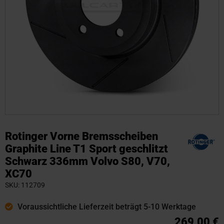
Zum
Anfang
Rotinger Vorne Bremsscheiben
der
Graphite Line T1 Sport geschlitzt
Bildgalerie
Schwarz 336mm Volvo S80, V70,
springen
XC70
SKU
112709
Voraussichtliche Lieferzeit beträgt 5-10 Werktage
269,00 €