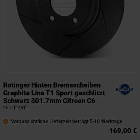
Zum
Anfang
Rotinger Hinten Bremsscheiben
der
Graphite Line T1 Sport geschlitzt
Bildgalerie
Schwarz 301.7mm Citroen C6
springen
SKU
116511
Voraussichtliche Lieferzeit beträgt 5-10 Werktage
169,00 €