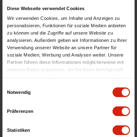
Menge
Satz von 2
Diese Webseite verwendet Cookies
Automarkenname
Citroen
Wir verwenden Cookies, um Inhalte und Anzeigen zu
Automodell Name
C6
personalisieren, Funktionen für soziale Medien anbieten
zu können und die Zugriffe auf unsere Website zu
Product Line
Graphite Line
analysieren. Außerdem geben wir Informationen zu Ihrer
Universal
Nein
Verwendung unserer Website an unsere Partner für
Version
T1 Sport geschlitzt
soziale Medien, Werbung und Analysen weiter. Unsere
Durchmesser
301.7 mm
Partner führen diese Informationen möglicherweise mit
weiteren Daten zusammen, die Sie ihnen bereitgestellt
Materialstärken
22 mm
haben oder die sie im Rahmen Ihrer Nutzung der Dienste
Montage
Wenn möglich, schreiben Sie uns eine E-
gesammelt haben.
Einwilligungsauswahl
Mail oder rufen Sie uns an.
Notwendig
Geeignet Für
Präferenzen
Details
Statistiken