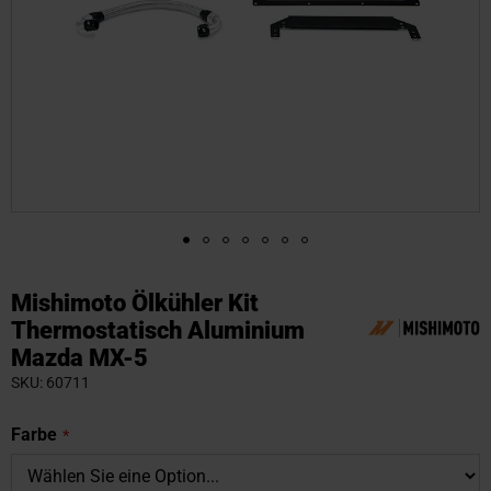
Zum
Anfang
Mishimoto Ölkühler Kit
der
Thermostatisch Aluminium
Bildgalerie
Mazda MX-5
springen
SKU
60711
Farbe