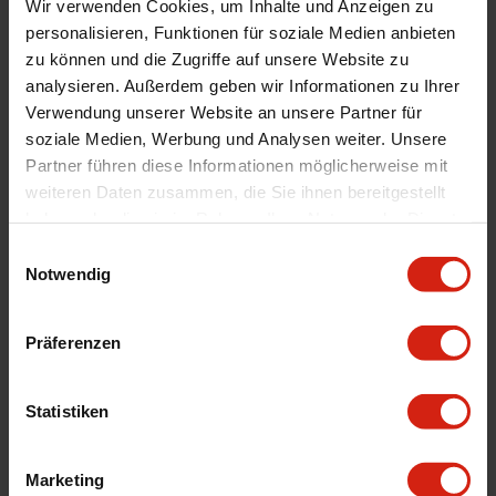
Wir verwenden Cookies, um Inhalte und Anzeigen zu
Automodell Name
MX-5
personalisieren, Funktionen für soziale Medien anbieten
zu können und die Zugriffe auf unsere Website zu
Material
Aluminium
analysieren. Außerdem geben wir Informationen zu Ihrer
Universal
Nein
Verwendung unserer Website an unsere Partner für
Version
Thermostatisch
soziale Medien, Werbung und Analysen weiter. Unsere
Herstellercodes
MMOC-MIA-99TBK, MMOC-MIA-99T
Partner führen diese Informationen möglicherweise mit
weiteren Daten zusammen, die Sie ihnen bereitgestellt
Materialstärken
9.8 mm
haben oder die sie im Rahmen Ihrer Nutzung der Dienste
gesammelt haben.
Einwilligungsauswahl
Notwendig
Geeignet Für
Details
Präferenzen
Bewertungen
Statistiken
STELLE EINE FRAGE
Marketing