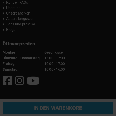
Kunden FAQs
Über uns
Unsere Marken
Ausstellungsraum
Jobs und praktika
Blogs
Öffnungszeiten
Montag
Geschlossen
Dienstag - Donnerstag:
13:00 - 17:00
Freitag:
10:00 - 17:00
Samstag:
10:00 - 16:00
© 2026 Fullcartuning
IN DEN WARENKORB
AGB
|
Impressum
|
Datenschutz