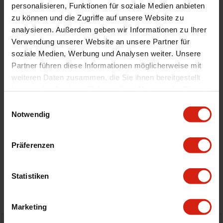
Product Line
Pro
personalisieren, Funktionen für soziale Medien anbieten
zu können und die Zugriffe auf unsere Website zu
Universal
Ja
analysieren. Außerdem geben wir Informationen zu Ihrer
Herstellercodes
LTEC605Black, LTEC605Blue,
Verwendung unserer Website an unsere Partner für
LTEC605Green, LTEC605Grey,
soziale Medien, Werbung und Analysen weiter. Unsere
LTEC605Orange, LTEC605Red,
Partner führen diese Informationen möglicherweise mit
LTEC605Yellow
weiteren Daten zusammen, die Sie ihnen bereitgestellt
Materialstärken
9.8 mm
haben oder die sie im Rahmen Ihrer Nutzung der Dienste
Technische Daten
3 Zoll / 2 Zoll breit
gesammelt haben.
Einwilligungsauswahl
Notwendig
Details
Präferenzen
Bewertungen
Statistiken
STELLE EINE FRAGE
Marketing