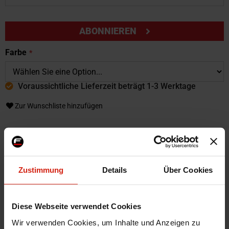
ABONNIEREN
Farbe
Voraussichtliche Lieferzeit beträgt 1-3 Werktage
Zur Wunschliste hinzufügen
Weitere Informationen
Weitere
Zustimmung
Details
Über Cookies
SKU
62803
Informationen
Marke
LTEC
Montagematerial
Nein
Diese Webseite verwendet Cookies
Menge
1 Stück
Wir verwenden Cookies, um Inhalte und Anzeigen zu