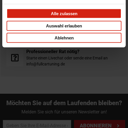
Bestellt vor 16:00 Uhr
Alle zulassen
verschickt am selben Tag
Auswahl erlauben
Nicht zufrieden?
Du hast immer eine 14-tägige Rückgabefrist um deine
Ablehnen
Bestellung zurück zu geben.
Professioneller Rat nötig?
Starte einen Livechat oder sende eine Email an
info@fullcartuning.de
Möchten Sie auf dem Laufenden bleiben?
Melden Sie sich für unseren Newsletter an!
ABONNIEREN