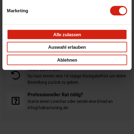
Bewertungen
Marketing
STELLE EINE FRAGE
Alle zulassen
Auswahl erlauben
Bestellt vor 16:00 Uhr
verschickt am selben Tag
Ablehnen
Nicht zufrieden?
Du hast immer eine 14-tägige Rückgabefrist um deine
Bestellung zurück zu geben.
Professioneller Rat nötig?
Starte einen Livechat oder sende eine Email an
info@fullcartuning.de