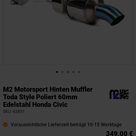
Zum
Anfang
M2 Motorsport Hinten Muffler
der
Toda Style Poliert 60mm
Bildgalerie
Edelstahl Honda Civic
springen
SKU
62851
Voraussichtliche Lieferzeit beträgt 10-15 Werktage
349,00 €