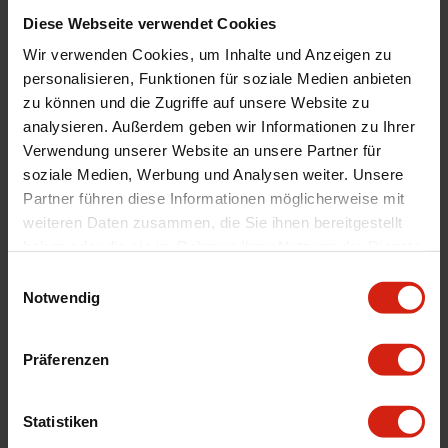
Stil
Toda Style
Diese Webseite verwendet Cookies
Vorne/Hinten
Hinten
Wir verwenden Cookies, um Inhalte und Anzeigen zu
Automarkenname
Honda
personalisieren, Funktionen für soziale Medien anbieten
Automodell Name
Civic
zu können und die Zugriffe auf unsere Website zu
analysieren. Außerdem geben wir Informationen zu Ihrer
Material
Edelstahl
Verwendung unserer Website an unsere Partner für
Universal
Nein
soziale Medien, Werbung und Analysen weiter. Unsere
Durchmesser
60 mm
Partner führen diese Informationen möglicherweise mit
weiteren Daten zusammen, die Sie ihnen bereitgestellt
Abgasspitze
65 mm
haben oder die sie im Rahmen Ihrer Nutzung der Dienste
Technische Daten
Rohrinnendurchmesser 60,1mm,
gesammelt haben.
Spitzendurchmesser 65mm
Einwilligungsauswahl
Notwendig
Geeignet Für
Präferenzen
Details
Statistiken