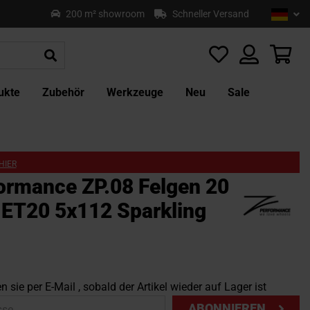
Sprach
Deu
200 m² showroom
Schneller Versand
Z
In
sp
Mei
ukte
Zubehör
Werkzeuge
Neu
Sale
HIER
ormance ZP.08 Felgen 20
J ET20 5x112 Sparkling
n sie per E-Mail , sobald der Artikel wieder auf Lager ist
ABONNIEREN