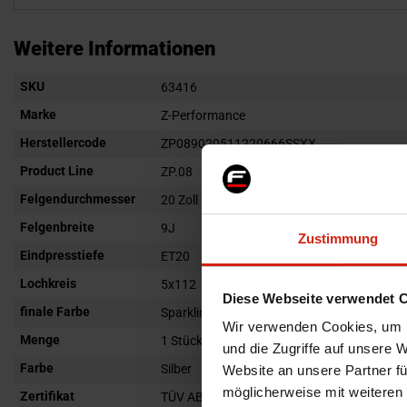
Zum
Anfang
Weitere Informationen
der
Weitere
SKU
Bildgalerie
63416
Informationen
springen
Marke
Z-Performance
Herstellercode
ZP089020511220666SSXX
Product Line
ZP.08
Felgendurchmesser
20 Zoll
Felgenbreite
9J
Zustimmung
Eindpresstiefe
ET20
Lochkreis
5x112
Diese Webseite verwendet 
finale Farbe
Sparkling Silver
Wir verwenden Cookies, um I
Menge
1 Stück
und die Zugriffe auf unsere 
Farbe
Silber
Website an unsere Partner fü
möglicherweise mit weiteren
Zertifikat
TÜV ABE