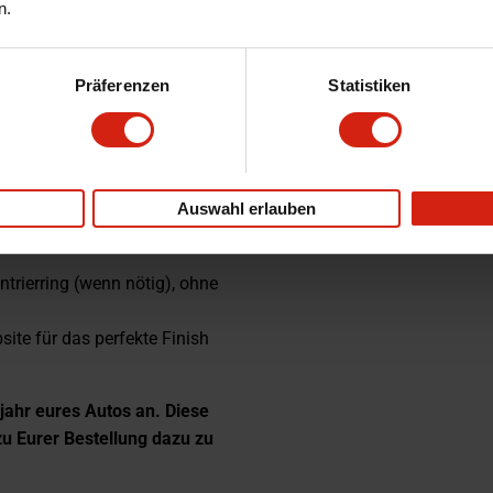
n.
Präferenzen
Statistiken
Auswahl erlauben
ntrierring (wenn nötig), ohne
ite für das perfekte Finish
jahr eures Autos an. Diese
u Eurer Bestellung dazu zu