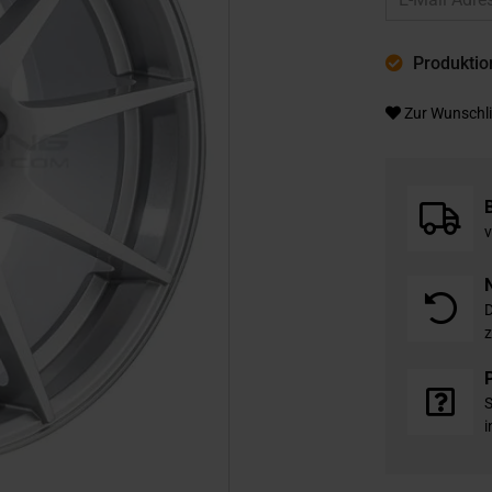
Produktion
Zur Wunschli
v
D
z
S
i