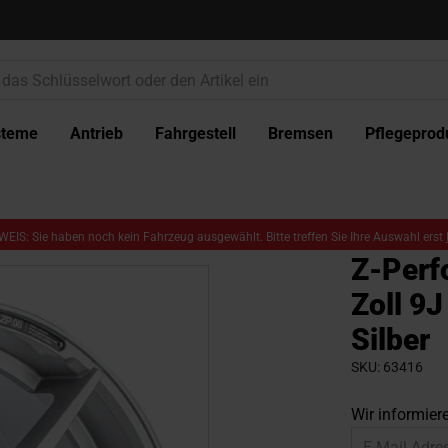
steme
Antrieb
Fahrgestell
Bremsen
Pflegeprod
EIS: Sie haben noch kein Fahrzeug ausgewählt. Bitte treffen Sie Ihre Auswahl erst
Z-Perf
Zoll 9
Silber
SKU
63416
Wir informiere