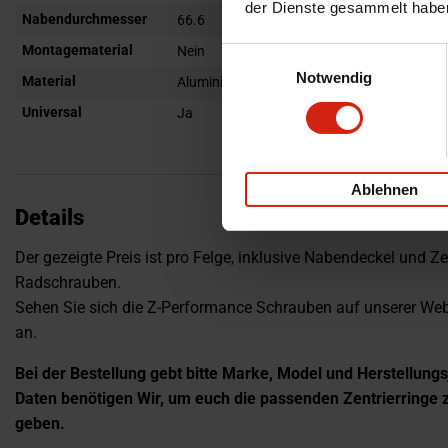
der Dienste gesammelt habe
Nabendurchmesser
66.6
Montagematerial
Nein
Einwilligungsauswahl
Notwendig
Material
Aluminium
Universal
Ja
Ablehnen
Details
Der gezeigte Preis ist pro Felge, inklusive Nabendeckel und Ze
Radschrauben.
Sehen Sie sich die Z-Performance Schrauben auf unserer Webs
an.
Bei der Bestellung gebt bitte Marke, Model und Herstellungs
Daten benötigen Wir, um euch die passenden Zentrierringe z
geben.