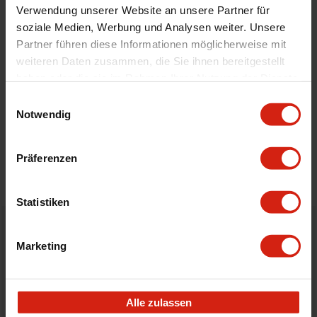
Universal
Nein
Verwendung unserer Website an unsere Partner für
soziale Medien, Werbung und Analysen weiter. Unsere
Partner führen diese Informationen möglicherweise mit
Geeignet Für
weiteren Daten zusammen, die Sie ihnen bereitgestellt
haben oder die sie im Rahmen Ihrer Nutzung der Dienste
gesammelt haben.
Details
Einwilligungsauswahl
Notwendig
Bewertungen
Präferenzen
STELLE EINE FRAGE
Statistiken
Bestellt vor 16:00 Uhr
Marketing
verschickt am selben Tag
Nicht zufrieden?
Alle zulassen
Du hast immer eine 14-tägige Rückgabefrist um deine