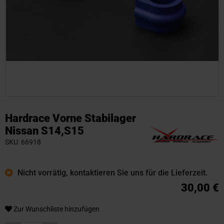
Zum
Anfang
Hardrace Vorne Stabilager
der
Nissan S14,S15
Bildgalerie
SKU
66918
springen
Nicht vorrätig, kontaktieren Sie uns für die Lieferzeit.
30,00 €
Zur Wunschliste hinzufügen