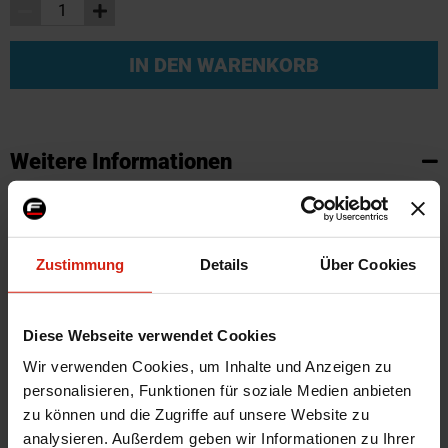
IN DEN WARENKORB
Weitere Informationen
Weitere
SKU
66918
Informationen
Marke
Hardrace
Zustimmung
Details
Über Cookies
Vorne/Hinten
Vorne
Herstellercode
6513
Montagematerial
Nein
Diese Webseite verwendet Cookies
Menge
Satz von 2
Wir verwenden Cookies, um Inhalte und Anzeigen zu
Automarkenname
Nissan
personalisieren, Funktionen für soziale Medien anbieten
zu können und die Zugriffe auf unsere Website zu
Automodell Name
S14,S15
analysieren. Außerdem geben wir Informationen zu Ihrer