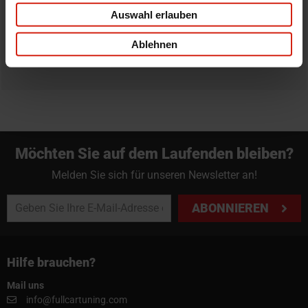
Bestellung zurück zu geben.
Auswahl erlauben
Professioneller Rat nötig?
Ablehnen
Starte einen Livechat oder sende eine Email an
info@fullcartuning.de
Möchten Sie auf dem Laufenden bleiben?
Melden Sie sich für unseren Newsletter an!
ABONNIEREN
Hilfe brauchen?
Mail uns
info@fullcartuning.com