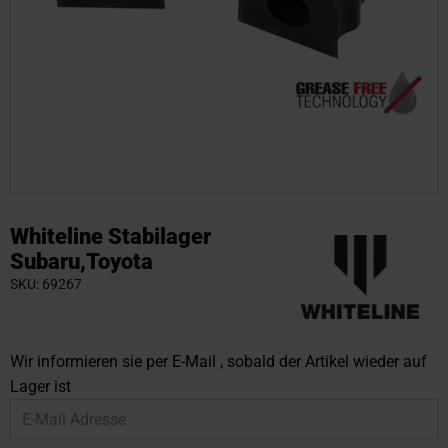
Zum
Anfang
Whiteline Stabilager
der
Subaru,Toyota
Bildgalerie
SKU
69267
springen
Wir informieren sie per E-Mail , sobald der Artikel wieder auf
Lager ist