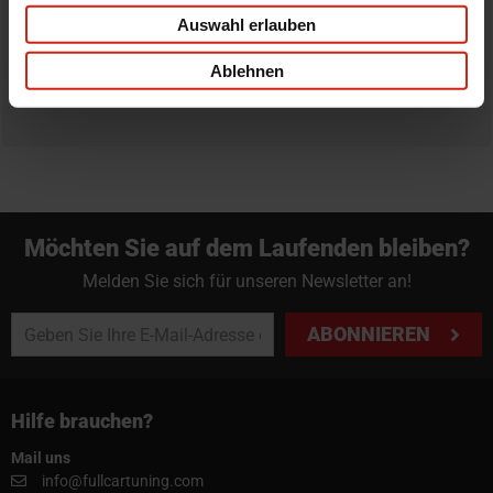
Bestellung zurück zu geben.
Auswahl erlauben
Professioneller Rat nötig?
Ablehnen
Starte einen Livechat oder sende eine Email an
info@fullcartuning.de
Möchten Sie auf dem Laufenden bleiben?
Melden Sie sich für unseren Newsletter an!
ABONNIEREN
Hilfe brauchen?
Mail uns
info@fullcartuning.com