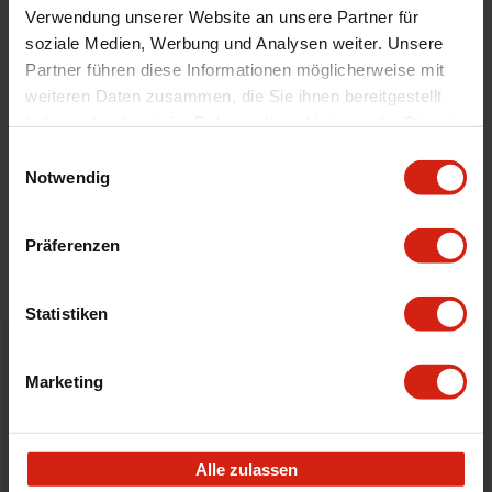
Universal
Nein
Verwendung unserer Website an unsere Partner für
soziale Medien, Werbung und Analysen weiter. Unsere
Partner führen diese Informationen möglicherweise mit
Geeignet Für
weiteren Daten zusammen, die Sie ihnen bereitgestellt
haben oder die sie im Rahmen Ihrer Nutzung der Dienste
gesammelt haben.
Details
Einwilligungsauswahl
Notwendig
Bewertungen
Präferenzen
STELLE EINE FRAGE
Statistiken
Bestellt vor 16:00 Uhr
Marketing
verschickt am selben Tag
Nicht zufrieden?
Alle zulassen
Du hast immer eine 14-tägige Rückgabefrist um deine