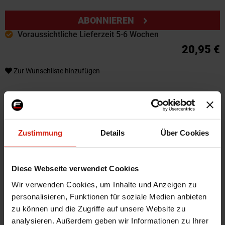
ABONNIEREN
Voraussichtliche Lieferzeit 5-6 Wochen
20,95 €
Zur Wunschliste hinzufügen
Weitere Informationen
Weitere
Zustimmung
Details
Über Cookies
SKU
69267
Informationen
Marke
Whiteline
Herstellercode
WL W040520G
Diese Webseite verwendet Cookies
Montagematerial
Ja
Wir verwenden Cookies, um Inhalte und Anzeigen zu
personalisieren, Funktionen für soziale Medien anbieten
Menge
Satz von 2
zu können und die Zugriffe auf unsere Website zu
Automarkenname
Subaru,Toyota
analysieren. Außerdem geben wir Informationen zu Ihrer