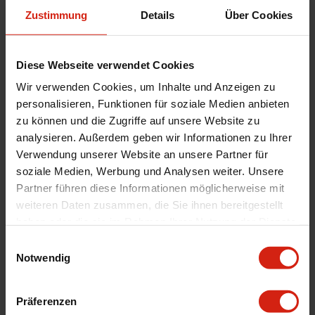
Herstellercode
W0406810673
Zustimmung
Details
Über Cookies
Product Line
Zeus
Felgendurchmesser
21 Zoll
Diese Webseite verwendet Cookies
Felgenbreite
10J
Wir verwenden Cookies, um Inhalte und Anzeigen zu
Eindpresstiefe
ET20
personalisieren, Funktionen für soziale Medien anbieten
Lochkreis
5x112
zu können und die Zugriffe auf unsere Website zu
finale Farbe
Flat Dark Graphite
analysieren. Außerdem geben wir Informationen zu Ihrer
Menge
1 Stück
Verwendung unserer Website an unsere Partner für
soziale Medien, Werbung und Analysen weiter. Unsere
Farbe
Grau
Partner führen diese Informationen möglicherweise mit
Zertifikat
TÜV ABE
weiteren Daten zusammen, die Sie ihnen bereitgestellt
Nabendurchmesser
66.46
haben oder die sie im Rahmen Ihrer Nutzung der Dienste
gesammelt haben.
Montagematerial
Nein
Einwilligungsauswahl
Notwendig
Material
Aluminium
Universal
Ja
Präferenzen
Winterfelg
Nein