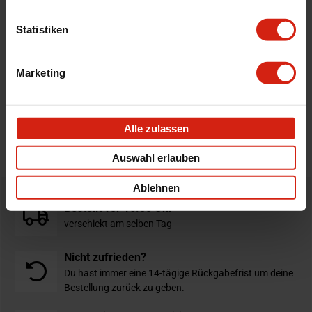
Montage
Wenn möglich, schreiben Sie uns eine E-
Mail oder rufen Sie uns an.
Statistiken
Marketing
Details
Bewertungen
Alle zulassen
STELLE EINE FRAGE
Auswahl erlauben
Ablehnen
Bestellt vor 16:00 Uhr
verschickt am selben Tag
Nicht zufrieden?
Du hast immer eine 14-tägige Rückgabefrist um deine
Bestellung zurück zu geben.