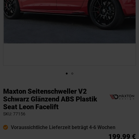
Zum
Anfang
Maxton Seitenschweller V2
der
Schwarz Glänzend ABS Plastik
Bildgalerie
Seat Leon Facelift
springen
SKU
77156
Voraussichtliche Lieferzeit beträgt 4-6 Wochen
199,99 €