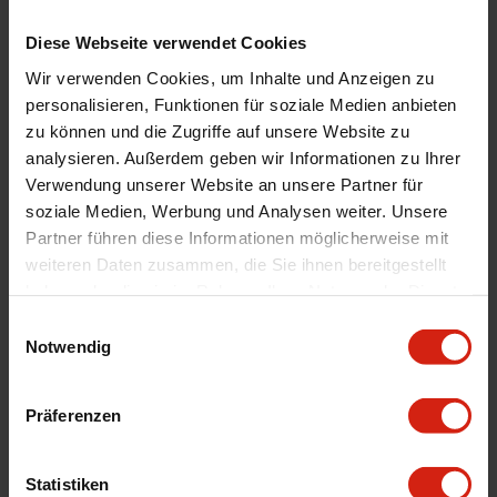
Links und/oder rechts
Links und Rechts
Diese Webseite verwendet Cookies
Mounting Position
Side
Automarkenname
Seat
Wir verwenden Cookies, um Inhalte und Anzeigen zu
personalisieren, Funktionen für soziale Medien anbieten
Automodell Name
Leon
zu können und die Zugriffe auf unsere Website zu
Facelift
Facelift
analysieren. Außerdem geben wir Informationen zu Ihrer
Material
ABS Plastik
Verwendung unserer Website an unsere Partner für
soziale Medien, Werbung und Analysen weiter. Unsere
Universal
Nein
Partner führen diese Informationen möglicherweise mit
Version
V2
weiteren Daten zusammen, die Sie ihnen bereitgestellt
Technische Daten
Does not fit Sportstourer
haben oder die sie im Rahmen Ihrer Nutzung der Dienste
gesammelt haben.
Einwilligungsauswahl
Notwendig
Geeignet Für
Präferenzen
Details
Statistiken
Bewertungen