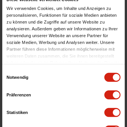
Montagematerial
Ja
Wir verwenden Cookies, um Inhalte und Anzeigen zu
Vorne/Hinten
Hinten
personalisieren, Funktionen für soziale Medien anbieten
zu können und die Zugriffe auf unsere Website zu
Automarkenname
Volkswagen
analysieren. Außerdem geben wir Informationen zu Ihrer
Automodell Name
Golf
Verwendung unserer Website an unsere Partner für
Material
ABS Plastik
soziale Medien, Werbung und Analysen weiter. Unsere
Partner führen diese Informationen möglicherweise mit
Universal
Nein
weiteren Daten zusammen, die Sie ihnen bereitgestellt
haben oder die sie im Rahmen Ihrer Nutzung der Dienste
gesammelt haben.
Geeignet Für
Einwilligungsauswahl
Notwendig
Details
Präferenzen
Bewertungen
Statistiken
STELLE EINE FRAGE