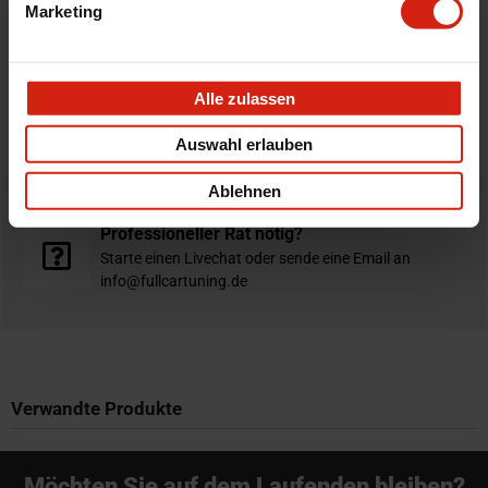
Marketing
Bestellt vor 16:00 Uhr
verschickt am selben Tag
Alle zulassen
Nicht zufrieden?
Auswahl erlauben
Du hast immer eine 14-tägige Rückgabefrist um deine
Bestellung zurück zu geben.
Ablehnen
Professioneller Rat nötig?
Starte einen Livechat oder sende eine Email an
info@fullcartuning.de
Verwandte Produkte
Möchten Sie auf dem Laufenden bleiben?