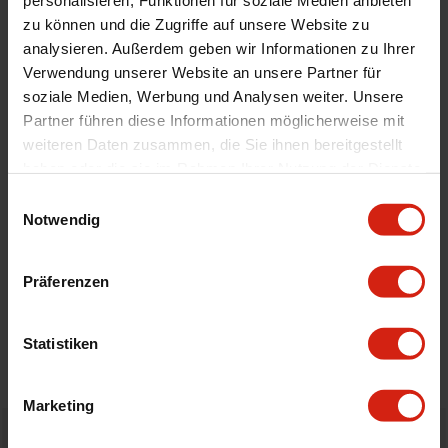
personalisieren, Funktionen für soziale Medien anbieten
zu können und die Zugriffe auf unsere Website zu
Automodell Name
Crafter
analysieren. Außerdem geben wir Informationen zu Ihrer
Material
Gummi
Verwendung unserer Website an unsere Partner für
Universal
Nein
soziale Medien, Werbung und Analysen weiter. Unsere
Partner führen diese Informationen möglicherweise mit
Technische Daten
G-Profil
weiteren Daten zusammen, die Sie ihnen bereitgestellt
haben oder die sie im Rahmen Ihrer Nutzung der Dienste
gesammelt haben.
Geeignet Für
Einwilligungsauswahl
Notwendig
Details
Präferenzen
Bewertungen
Statistiken
STELLE EINE FRAGE
Marketing