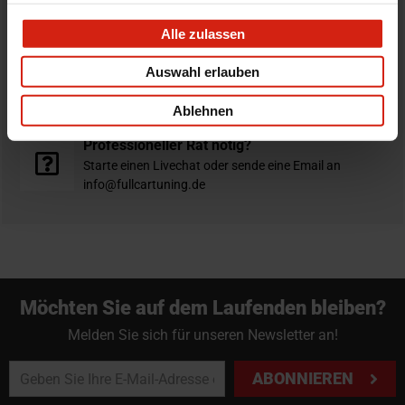
Bestellt vor 16:00 Uhr
verschickt am selben Tag
Alle zulassen
Nicht zufrieden?
Auswahl erlauben
Du hast immer eine 14-tägige Rückgabefrist um deine
Bestellung zurück zu geben.
Ablehnen
Professioneller Rat nötig?
Starte einen Livechat oder sende eine Email an
info@fullcartuning.de
Möchten Sie auf dem Laufenden bleiben?
Melden Sie sich für unseren Newsletter an!
ABONNIEREN