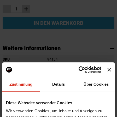
IN DEN WARENKORB
Weitere Informationen
Weitere
SKU
94134
Informationen
Marke
Gledring
Zertifikat
Kein Gutachten oder ABE
Farbe
Schwarz
Zustimmung
Details
Über Cookies
Montagematerial
Nein
Menge
Satz von 3
Diese Webseite verwendet Cookies
Herstellercode
GL 0917
Wir verwenden Cookies, um Inhalte und Anzeigen zu
Automarkenname
Volkswagen