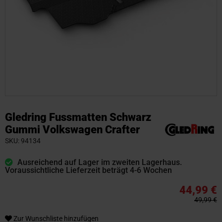
Zum
Anfang
Gledring Fussmatten Schwarz
der
Gummi Volkswagen Crafter
Bildgalerie
SKU
94134
springen
Ausreichend auf Lager im zweiten Lagerhaus.
Voraussichtliche Lieferzeit beträgt 4-6 Wochen
44,99 €
49,99 €
Zur Wunschliste hinzufügen