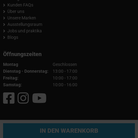
Kunden FAQs
Über uns
Unsere Marken
Ausstellungsraum
Jobs und praktika
Blogs
Öffnungszeiten
Montag
Geschlossen
Dienstag - Donnerstag:
13:00 - 17:00
Freitag:
10:00 - 17:00
Samstag:
10:00 - 16:00
© 2026 Fullcartuning
IN DEN WARENKORB
AGB
|
Impressum
|
Datenschutz