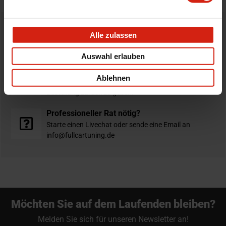
Bestellt vor 16:00 Uhr
Alle zulassen
verschickt am selben Tag
Auswahl erlauben
Nicht zufrieden?
Ablehnen
Du hast immer eine 14-tägige Rückgabefrist um deine
Bestellung zurück zu geben.
Professioneller Rat nötig?
Starte einen Livechat oder sende eine Email an
info@fullcartuning.de
Möchten Sie auf dem Laufenden bleiben?
Melden Sie sich für unseren Newsletter an!