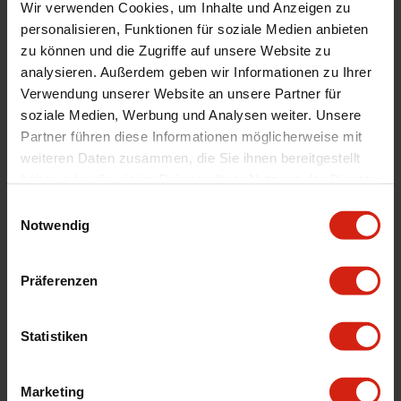
Wir verwenden Cookies, um Inhalte und Anzeigen zu
Montagematerial
Nein
personalisieren, Funktionen für soziale Medien anbieten
zu können und die Zugriffe auf unsere Website zu
Product Line
Schraubenkäfig
analysieren. Außerdem geben wir Informationen zu Ihrer
Menge
1 Stück
Verwendung unserer Website an unsere Partner für
Technische Daten
E46 Coupe, Compact screw cage
soziale Medien, Werbung und Analysen weiter. Unsere
Partner führen diese Informationen möglicherweise mit
Version
Pulverbeschichtet
weiteren Daten zusammen, die Sie ihnen bereitgestellt
Montagepunkte
10 Punkt
haben oder die sie im Rahmen Ihrer Nutzung der Dienste
gesammelt haben.
Einwilligungsauswahl
Notwendig
Geeignet Für
Präferenzen
Details
Bewertungen
Statistiken
STELLE EINE FRAGE
Marketing