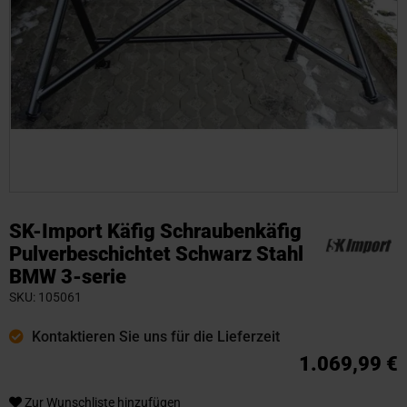
Zum
Anfang
SK-Import Käfig Schraubenkäfig
der
Pulverbeschichtet Schwarz Stahl
Bildgalerie
BMW 3-serie
springen
SKU
105061
Kontaktieren Sie uns für die Lieferzeit
1.069,99 €
Zur Wunschliste hinzufügen