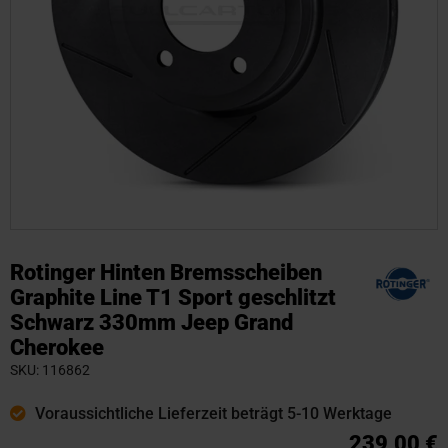
Zum
Anfang
Rotinger Hinten Bremsscheiben
der
Graphite Line T1 Sport geschlitzt
Bildgalerie
Schwarz 330mm Jeep Grand
springen
Cherokee
SKU
116862
Voraussichtliche Lieferzeit beträgt 5-10 Werktage
239,00 €