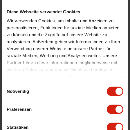
Montagematerial
Nein
Diese Webseite verwendet Cookies
Menge
Satz von 2
Wir verwenden Cookies, um Inhalte und Anzeigen zu
Automarkenname
Jeep
personalisieren, Funktionen für soziale Medien anbieten
Automodell Name
Grand Cherokee
zu können und die Zugriffe auf unsere Website zu
Product Line
Graphite Line
analysieren. Außerdem geben wir Informationen zu Ihrer
Universal
Nein
Verwendung unserer Website an unsere Partner für
soziale Medien, Werbung und Analysen weiter. Unsere
Version
T1 Sport geschlitzt
Partner führen diese Informationen möglicherweise mit
Durchmesser
330 mm
weiteren Daten zusammen, die Sie ihnen bereitgestellt
Materialstärken
22 mm
haben oder die sie im Rahmen Ihrer Nutzung der Dienste
gesammelt haben.
Montage
Wenn möglich, schreiben Sie uns eine E-
Einwilligungsauswahl
Mail oder rufen Sie uns an.
Notwendig
Präferenzen
Geeignet Für
Statistiken
Details