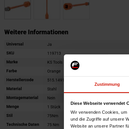
Zum
Anfang
Weitere Informationen
der
Weitere
Universal
Bildgalerie
Ja
Informationen
springen
SKU
119713
Marke
KS Tools
Farbe
Orange
Herstellercode
515.1491
Zustimmung
Material
Stahl
Montagematerial
Nein
Diese Webseite verwendet 
Menge
1 Stück
Wir verwenden Cookies, um I
Stil
75Nm
und die Zugriffe auf unsere 
Technische Daten
75 Nm
Website an unsere Partner fü