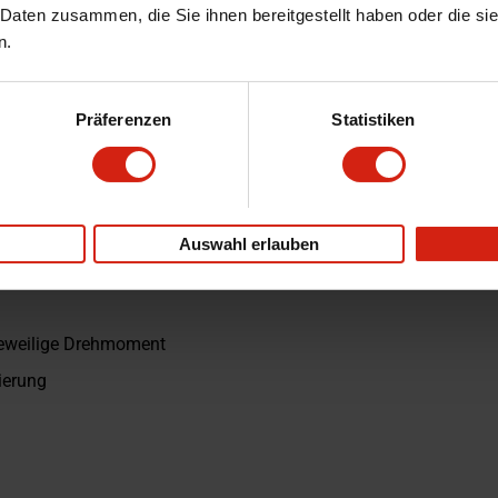
 Daten zusammen, die Sie ihnen bereitgestellt haben oder die s
n.
Präferenzen
Statistiken
 und Muttern mit
 an Felgen und Schrauben
Auswahl erlauben
r Genauigkeit von
jeweilige Drehmoment
ierung