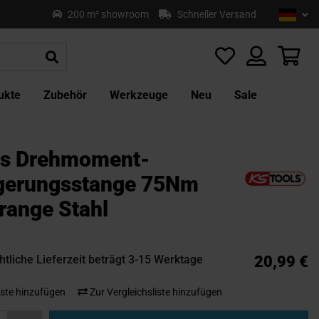
Sprach
Deu
200 m² showroom
Schneller Versand
Z
In
sp
Mei
ukte
Zubehör
Werkzeuge
Neu
Sale
ls Drehmoment-
gerungsstange 75Nm
range Stahl
tliche Lieferzeit beträgt 3-15 Werktage
20,99 €
ste hinzufügen
Zur Vergleichsliste hinzufügen