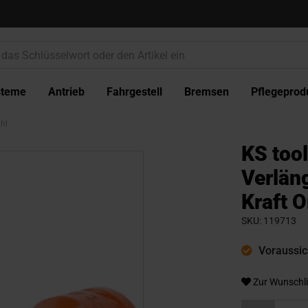
steme
Antrieb
Fahrgestell
Bremsen
Pflegeprod
hl
KS too
Verlän
Kraft O
SKU
119713
Voraussich
Zur Wunschli