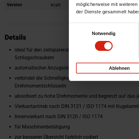
möglicherweise mit weiteren
Version
Kraft
der Dienste gesammelt habe
Einwilligungsauswahl
Notwendig
Details
ideal für den zeitsparenden Voranzug von Radschrauben
Schlagschraubern
automatischer Anzugsstopp verhindert Beschädigungen
Ablehnen
verbindet die Schnelligkeit von Schlagschraubern mit de
Drehmomentschlüsseln
absorbiert zu hohe Drehmomente und begrenzt auf das 
Vierkantantrieb nach DIN 3121 / ISO 1174 mit Kugelarret
Innenvierkant nach DIN 3120 / ISO 1174
für Maschinenbetätigung
zur besseren Übersicht farblich codiert