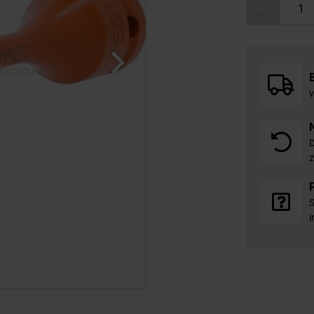
v
D
z
S
i