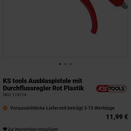
Zum
Anfang
KS tools Ausblaspistole mit
der
Durchflussregler Rot Plastik
Bildgalerie
SKU
119714
springen
Voraussichtliche Lieferzeit beträgt 3-15 Werktage
11,99 €
Zur Wunschliste hinzufügen