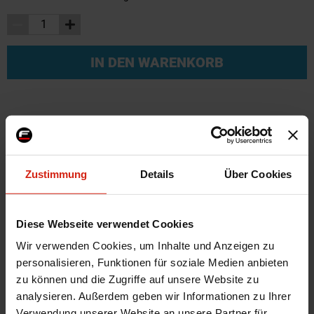
IN DEN WARENKORB
Weitere Informationen
Weitere
Universal
Ja
Informationen
Zustimmung
Details
Über Cookies
SKU
119714
Marke
KS Tools
Diese Webseite verwendet Cookies
Farbe
Rot
Wir verwenden Cookies, um Inhalte und Anzeigen zu
Herstellercode
515.1901
personalisieren, Funktionen für soziale Medien anbieten
Material
Plastik
zu können und die Zugriffe auf unsere Website zu
Montagematerial
Nein
analysieren. Außerdem geben wir Informationen zu Ihrer
Menge
1 Stück
Verwendung unserer Website an unsere Partner für