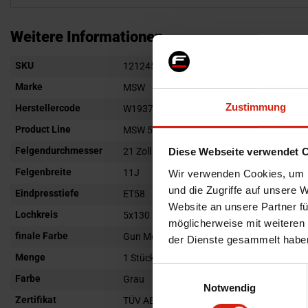
Zum
Anfang
Weitere Informationen
der
Weitere
SKU
Bildgalerie
121245
Informationen
springen
Marke
MSW
Zustimmung
Herstellercode
W1937100426
Product Line
MSW 50
Felgendurchmesser
21 Zoll
Diese Webseite verwendet 
Felgenbreite
11J
Wir verwenden Cookies, um I
und die Zugriffe auf unsere 
Eindpresstiefe
ET58
Website an unsere Partner fü
Lochkreis
5x130
möglicherweise mit weiteren
finale Farbe
Gun Metal Polished
der Dienste gesammelt habe
Menge
1 Stück
Einwilligungsauswahl
Farbe
Grau
Notwendig
Zertifikat
TÜV ABE