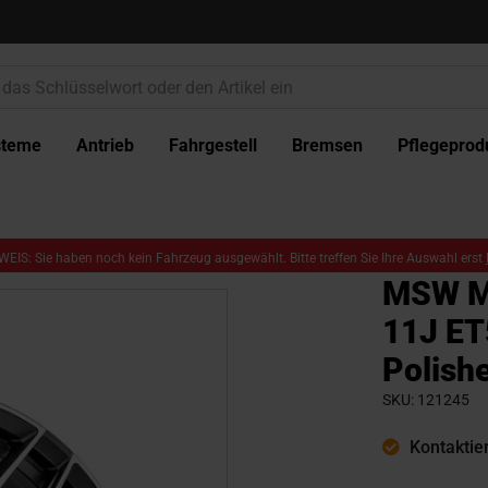
steme
Antrieb
Fahrgestell
Bremsen
Pflegeprod
EIS: Sie haben noch kein Fahrzeug ausgewählt. Bitte treffen Sie Ihre Auswahl erst
MSW MS
11J ET
Polish
SKU
121245
Kontaktier