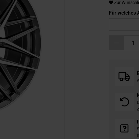
Zur Wunschli
Für welches A
v
D
z
S
i