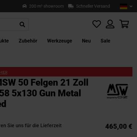
Sprach
Deu
200 m² showroom
Schneller Versand
Z
In
sp
Mei
ukte
Zubehör
Werkzeuge
Neu
Sale
HIER
W 50 Felgen 21 Zoll
58 5x130 Gun Metal
ed
en Sie uns für die Lieferzeit
465,00 €