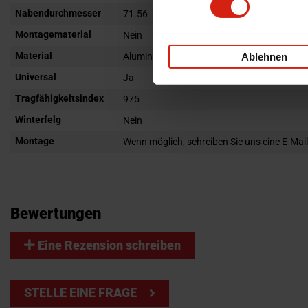
Nabendurchmesser
71.56
Montagematerial
Nein
Material
Ablehnen
Aluminium
Universal
Ja
Tragfähigkeitsindex
975
Winterfelg
Nein
Montage
Wenn möglich, schreiben Sie uns eine E-Mail
Bewertungen
Eine Rezension schreiben
STELLE EINE FRAGE