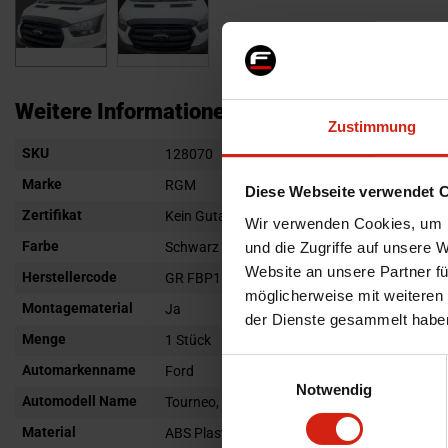
Zum
Anfang
Weitere Informationen
Zustimmung
der
Weitere
SKU
Bildgalerie
128070
Informationen
springen
Marke
RGM
Diese Webseite verwendet 
Zertifikat
Kein Gutachten oder ABE
Wir verwenden Cookies, um I
Farbe
und die Zugriffe auf unsere 
Schwarz Glänzend
Website an unsere Partner fü
Herstellercode
GR FBP159G
möglicherweise mit weiteren
Montagematerial
Ja
der Dienste gesammelt habe
Menge
1 Stück
Einwilligungsauswahl
Automarkenname
Ford
Notwendig
Automodell Name
Tourneo, Transit
Material
ABS Plastik