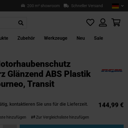
Sprach
Deu
200 m² showroom
Schneller Versand
Z
In
sp
Mei
ukte
Zubehör
Werkzeuge
Neu
Sale
otorhaubenschutz
z Glänzend ABS Plastik
urneo, Transit
tig, kontaktieren Sie uns für die Lieferzeit.
144,99 €
ste hinzufügen
Zur Vergleichsliste hinzufügen