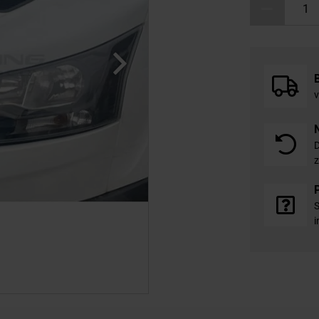
v
D
z
S
i