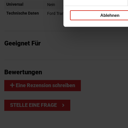
Universal
Nein
Technische Daten
Ford Transit IV Facelift 2020-
Ablehnen
Geeignet Für
Bewertungen
Eine Rezension schreiben
STELLE EINE FRAGE