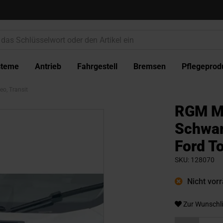
steme
Antrieb
Fahrgestell
Bremsen
Pflegeprod
o, Transit
RGM M
Schwar
Ford To
SKU
128070
Nicht vorrä
Zur Wunschli