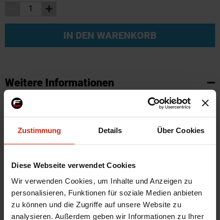
IN DEN WARENKORB
Weitere Informationen
Weitere
SKU
132787
Informationen
Marke
Sparco
Zustimmung
Details
Über Cookies
Zertifikat
Kein Gutachten oder ABE
Herstellercode
SP 01595A
Montagematerial
Ja
Diese Webseite verwendet Cookies
Lochkreis
6x70
Wir verwenden Cookies, um Inhalte und Anzeigen zu
personalisieren, Funktionen für soziale Medien anbieten
Menge
1 Stück
zu können und die Zugriffe auf unsere Website zu
Material
Aluminium
analysieren. Außerdem geben wir Informationen zu Ihrer