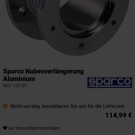
Zum
Anfang
Sparco Nabenverlängerung
der
Aluminium
Bildgalerie
SKU
132787
springen
Nicht vorrätig, kontaktieren Sie uns für die Lieferzeit.
114,99 €
Zur Wunschliste hinzufügen