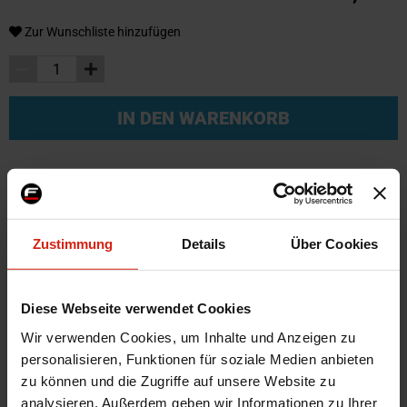
Zur Wunschliste hinzufügen
IN DEN WARENKORB
Weitere Informationen
Weitere
Zustimmung
Details
Über Cookies
SKU
134818
Informationen
Marke
SK-Import
Zertifikat
Kein Gutachten oder ABE
Diese Webseite verwendet Cookies
Montagematerial
Nein
Wir verwenden Cookies, um Inhalte und Anzeigen zu
Menge
1 Stück
personalisieren, Funktionen für soziale Medien anbieten
zu können und die Zugriffe auf unsere Website zu
Automarkenname
Honda
analysieren. Außerdem geben wir Informationen zu Ihrer