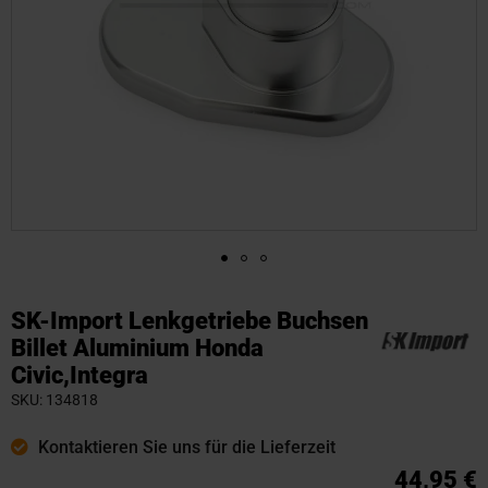
Zum
Anfang
SK-Import Lenkgetriebe Buchsen
der
Billet Aluminium Honda
Bildgalerie
Civic,Integra
springen
SKU
134818
Kontaktieren Sie uns für die Lieferzeit
44,95 €