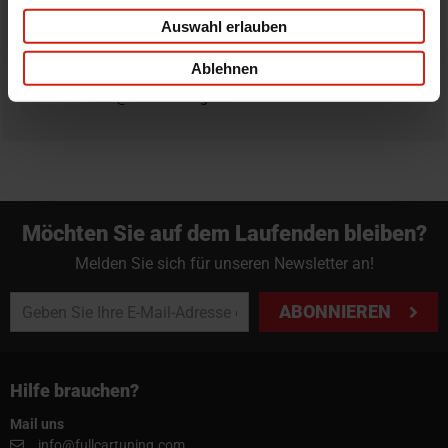
Bestellung zurück zu geben.
Auswahl erlauben
Professioneller Rat nötig?
Ablehnen
Starte einen Livechat oder sende eine Email an
info@fullcartuning.de
Möchten Sie auf dem Laufenden bleiben?
Melden Sie sich für unseren Newsletter an!
ABONNIEREN
Hilfe brauchen?
Mail uns
info@fullcartuning.com