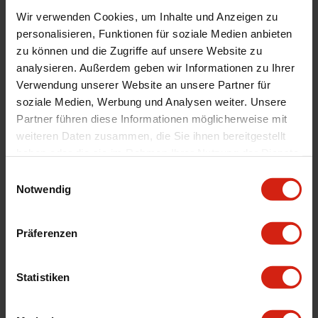
Montagematerial
Ja
Wir verwenden Cookies, um Inhalte und Anzeigen zu
Menge
1 Stück
personalisieren, Funktionen für soziale Medien anbieten
Automarkenname
Volkswagen
zu können und die Zugriffe auf unsere Website zu
analysieren. Außerdem geben wir Informationen zu Ihrer
Automodell Name
Transporter
Verwendung unserer Website an unsere Partner für
Material
ABS Plastik
soziale Medien, Werbung und Analysen weiter. Unsere
Universal
Nein
Partner führen diese Informationen möglicherweise mit
weiteren Daten zusammen, die Sie ihnen bereitgestellt
Technische Daten
Volkswagen Transporter T6/T6.1 2015-
2022
haben oder die sie im Rahmen Ihrer Nutzung der Dienste
gesammelt haben.
Einwilligungsauswahl
Notwendig
Geeignet Für
Präferenzen
Details
Statistiken
Bewertungen