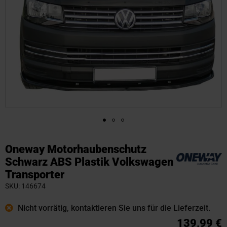
Zum
Anfang
Oneway Motorhaubenschutz
der
Schwarz ABS Plastik Volkswagen
Bildgalerie
Transporter
springen
SKU
146674
Nicht vorrätig, kontaktieren Sie uns für die Lieferzeit.
139,99 €