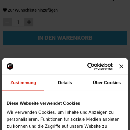
Zur Wunschliste hinzufügen
IN DEN WARENKORB
Weitere Informationen
Weitere
SKU
35426
Zustimmung
Details
Über Cookies
Informationen
Marke
D1 Spec
Zertifikat
Kein Gutachten oder ABE
Diese Webseite verwendet Cookies
Anzeige Typ
Öldruck und Temperatur Sensor
Wir verwenden Cookies, um Inhalte und Anzeigen zu
Montagematerial
Nein
personalisieren, Funktionen für soziale Medien anbieten
Material
Aluminium
zu können und die Zugriffe auf unsere Website zu