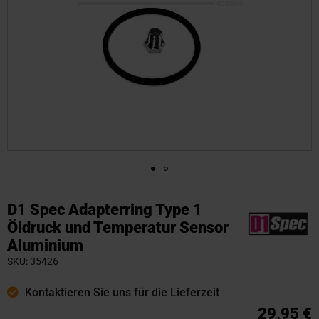
Zum
Anfang
D1 Spec Adapterring Type 1
der
Öldruck und Temperatur Sensor
Bildgalerie
Aluminium
springen
SKU
35426
Kontaktieren Sie uns für die Lieferzeit
29,95 €