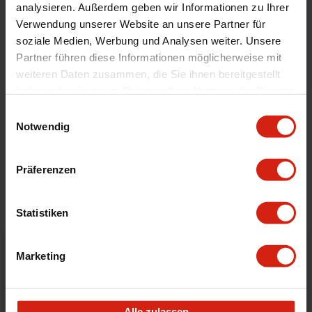
Product Line
Type 1
analysieren. Außerdem geben wir Informationen zu Ihrer
Verwendung unserer Website an unsere Partner für
Gewindemaße
M20x1.5
soziale Medien, Werbung und Analysen weiter. Unsere
Universal
Ja
Partner führen diese Informationen möglicherweise mit
Technische Daten
Sensor Fitting 1/8 NPT
weiteren Daten zusammen, die Sie ihnen bereitgestellt
haben oder die sie im Rahmen Ihrer Nutzung der Dienste
gesammelt haben.
Einwilligungsauswahl
Details
Notwendig
Bewertungen
Präferenzen
STELLE EINE FRAGE
Statistiken
Marketing
Bestellt vor 16:00 Uhr
verschickt am selben Tag
Nicht zufrieden?
Alle zulassen