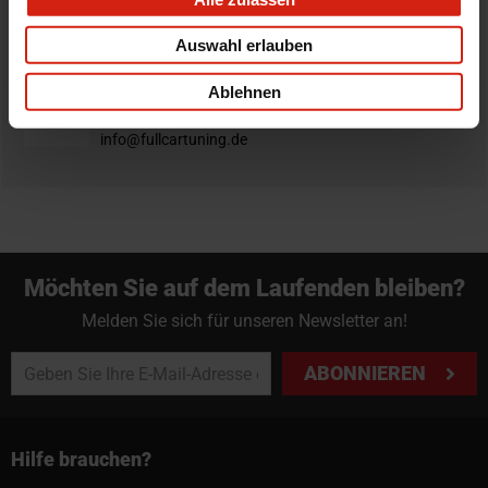
Du hast immer eine 14-tägige Rückgabefrist um deine
Auswahl erlauben
Bestellung zurück zu geben.
Professioneller Rat nötig?
Ablehnen
Starte einen Livechat oder sende eine Email an
info@fullcartuning.de
Möchten Sie auf dem Laufenden bleiben?
Melden Sie sich für unseren Newsletter an!
ABONNIEREN
Hilfe brauchen?