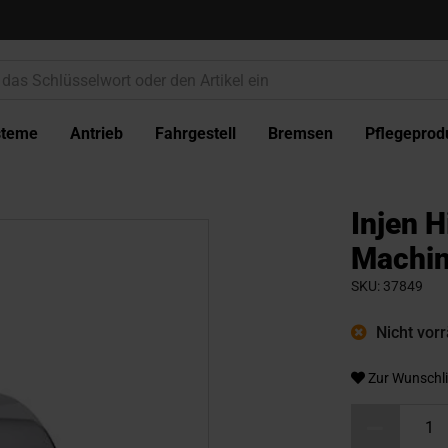
steme
Antrieb
Fahrgestell
Bremsen
Pflegeprod
Injen H
Machin
SKU
37849
Nicht vorrä
Zur Wunschli