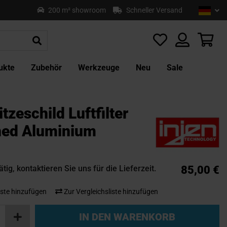
Sprach
Deu
200 m² showroom
Schneller Versand
Z
In
sp
Mei
ukte
Zubehör
Werkzeuge
Neu
Sale
itzeschild Luftfilter
ed Aluminium
tig, kontaktieren Sie uns für die Lieferzeit.
85,00 €
ste hinzufügen
Zur Vergleichsliste hinzufügen
IN DEN WARENKORB