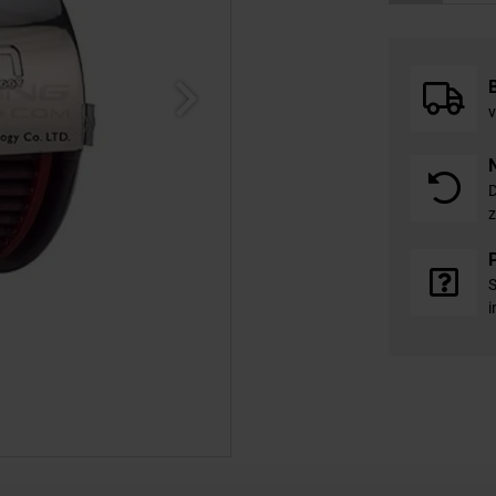
v
D
z
S
i