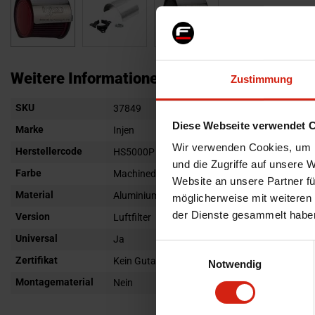
Zum
Anfang
Weitere Informationen
Zustimmung
der
Weitere
SKU
Bildgalerie
37849
Informationen
Diese Webseite verwendet 
springen
Marke
Injen
Wir verwenden Cookies, um I
Herstellercode
HS5000P
und die Zugriffe auf unsere 
Farbe
Machined
Website an unsere Partner fü
Material
Aluminium
möglicherweise mit weiteren
der Dienste gesammelt habe
Version
Luftfilter
Universal
Ja
Einwilligungsauswahl
Zertifikat
Kein Gutachten oder ABE
Notwendig
Montagematerial
Nein