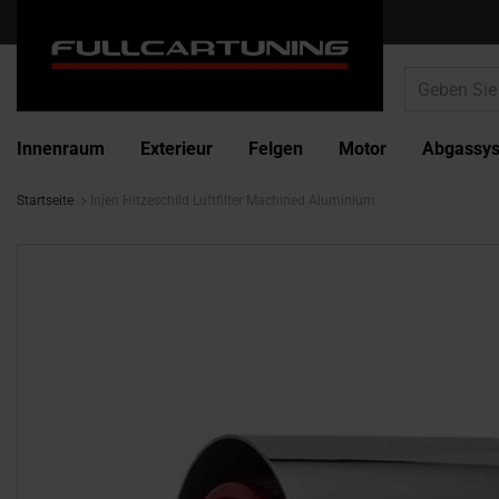
Innenraum
Exterieur
Felgen
Motor
Abgassy
Startseite
Injen Hitzeschild Luftfilter Machined Aluminium
Zum
Ende
der
Bildgalerie
springen