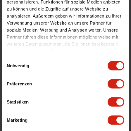
personalisieren, Funktionen für soziale Medien anbieten
Zertifikat
Kein Gutachten oder ABE
zu können und die Zugriffe auf unsere Website zu
Montagematerial
Nein
analysieren. Außerdem geben wir Informationen zu Ihrer
Verwendung unserer Website an unsere Partner für
Luftfilter Typ
Cold
soziale Medien, Werbung und Analysen weiter. Unsere
Montage
Wenn möglich, schreiben Sie uns eine E-
Partner führen diese Informationen möglicherweise mit
Mail oder rufen Sie uns an.
weiteren Daten zusammen, die Sie ihnen bereitgestellt
haben oder die sie im Rahmen Ihrer Nutzung der Dienste
gesammelt haben.
Einwilligungsauswahl
Geeignet Für
Notwendig
Details
Präferenzen
Bewertungen
Statistiken
STELLE EINE FRAGE
Marketing