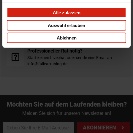
Bestellt vor 16:00 Uhr
verschickt am selben Tag
Alle zulassen
Auswahl erlauben
Nicht zufrieden?
Du hast immer eine 14-tägige Rückgabefrist um deine
Ablehnen
Bestellung zurück zu geben.
Professioneller Rat nötig?
Starte einen Livechat oder sende eine Email an
info@fullcartuning.de
Möchten Sie auf dem Laufenden bleiben?
Melden Sie sich für unseren Newsletter an!
ABONNIEREN