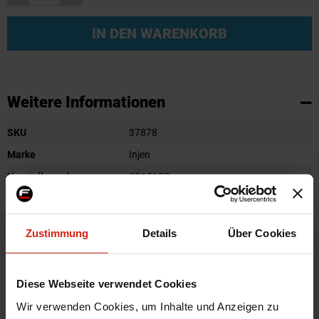
IN DEN WARENKORB
Weitere Informationen
Weitere
SKU
37878
Informationen
Marke
Injen
Herstellercode
SP1510P
Farbe
Machined
Material
Aluminium
Zustimmung
Details
Über Cookies
Universal
Nein
Automarkenname
Honda
Diese Webseite verwendet Cookies
Automodell Name
Jazz
Wir verwenden Cookies, um Inhalte und Anzeigen zu
Facelift
Facelift