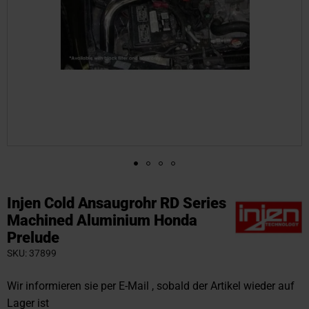
Zum
Anfang
Injen Cold Ansaugrohr RD Series
der
Machined Aluminium Honda
Bildgalerie
Prelude
springen
SKU
37899
Wir informieren sie per E-Mail , sobald der Artikel wieder auf
Lager ist