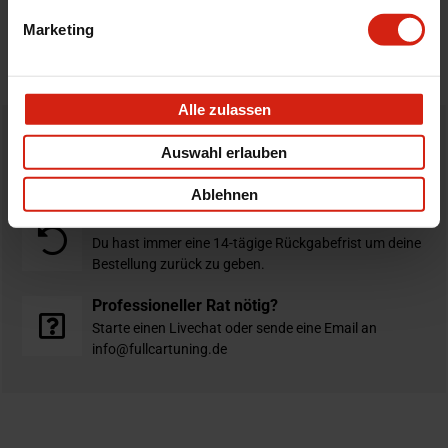
Bewertungen
Marketing
STELLE EINE FRAGE
Alle zulassen
Bestellt vor 16:00 Uhr
Auswahl erlauben
verschickt am selben Tag
Ablehnen
Nicht zufrieden?
Du hast immer eine 14-tägige Rückgabefrist um deine
Bestellung zurück zu geben.
Professioneller Rat nötig?
Starte einen Livechat oder sende eine Email an
info@fullcartuning.de