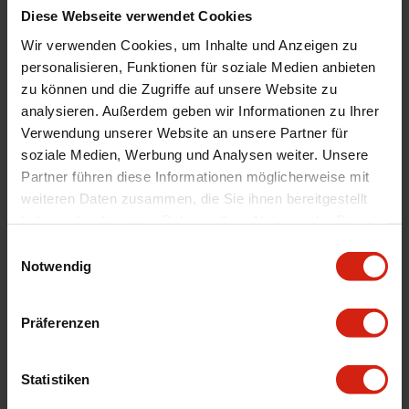
Diese Webseite verwendet Cookies
Product Line
RD Series
Wir verwenden Cookies, um Inhalte und Anzeigen zu
Universal
Nein
personalisieren, Funktionen für soziale Medien anbieten
Automarkenname
Honda
zu können und die Zugriffe auf unsere Website zu
Automodell Name
Prelude
analysieren. Außerdem geben wir Informationen zu Ihrer
Verwendung unserer Website an unsere Partner für
Zertifikat
Kein Gutachten oder ABE
soziale Medien, Werbung und Analysen weiter. Unsere
Montagematerial
Nein
Partner führen diese Informationen möglicherweise mit
Luftfilter Typ
Cold
weiteren Daten zusammen, die Sie ihnen bereitgestellt
haben oder die sie im Rahmen Ihrer Nutzung der Dienste
Montage
Wenn möglich, schreiben Sie uns eine E-
gesammelt haben.
Mail oder rufen Sie uns an.
Einwilligungsauswahl
Notwendig
Geeignet Für
Präferenzen
Details
Statistiken