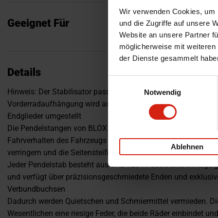
Wir verwenden Cookies, um I
Geeignet Für
und die Zugriffe auf unsere 
Website an unsere Partner fü
möglicherweise mit weiteren
der Dienste gesammelt habe
Details
Einwilligungsauswahl
Hinweis: Der Stabilisator passt für 96-00 Honda Civic, vorausg
Notwendig
Vorderradaufhängung wird auf JDM CTR-Front-Ökobilanzen,
Endglieder umgestellt
Die Pendelstangen von BLOX Racing wurden entwickelt und he
Fahrverhalten des Fahrzeugs erheblich zu verbessern, das Wa
Ablehnen
verringern und die Seitensteifigkeit des Fahrzeugs zu erhöhen
Jeder Pendelstab besteht aus SAE 9254 Federstahl, ist kuge
und verfügt über präzisionsgeschmiedete Enden und exklusive
Verbundbuchsen
Dadurch werden Quietschen und Schmiermittel vermieden. Die
Wesentlichen eine riesige Feder, die beide Räder einbindet und 