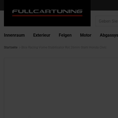
Innenraum
Exterieur
Felgen
Motor
Abgassy
Startseite
Blox Racing Vorne Stabilisator Rot 26mm Stahl Honda Civic
Zum
Ende
der
Bildgalerie
springen