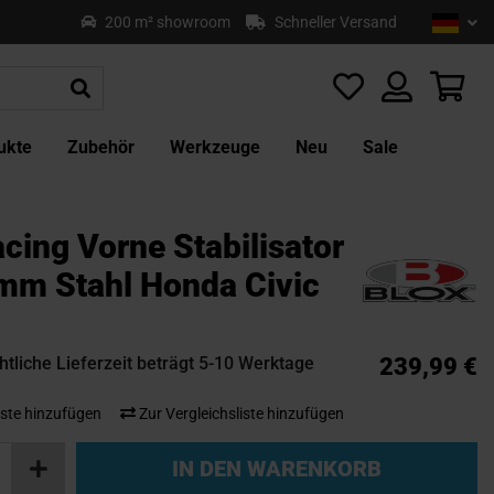
Sprach
Deu
200 m² showroom
Schneller Versand
Z
In
sp
Mei
ukte
Zubehör
Werkzeuge
Neu
Sale
cing Vorne Stabilisator
mm Stahl Honda Civic
tliche Lieferzeit beträgt 5-10 Werktage
239,99 €
ste hinzufügen
Zur Vergleichsliste hinzufügen
IN DEN WARENKORB