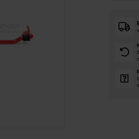
v
D
z
S
i