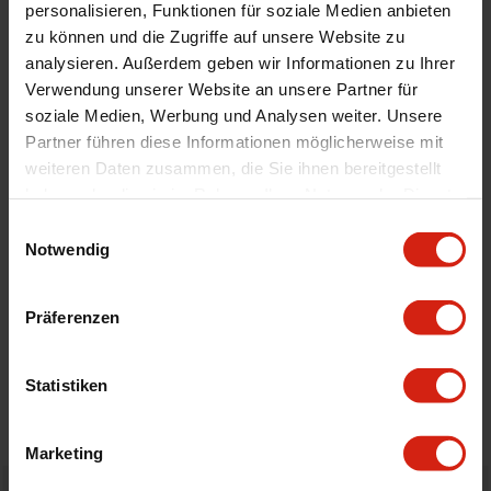
personalisieren, Funktionen für soziale Medien anbieten
Montagematerial
Nein
zu können und die Zugriffe auf unsere Website zu
Luftfilter Typ
Cold
analysieren. Außerdem geben wir Informationen zu Ihrer
Verwendung unserer Website an unsere Partner für
Technische Daten
Audi A4 2.0TFSI 10/--
soziale Medien, Werbung und Analysen weiter. Unsere
Montage
Wenn möglich, schreiben Sie uns eine E-
Partner führen diese Informationen möglicherweise mit
Mail oder rufen Sie uns an.
weiteren Daten zusammen, die Sie ihnen bereitgestellt
haben oder die sie im Rahmen Ihrer Nutzung der Dienste
gesammelt haben.
Einwilligungsauswahl
Geeignet Für
Notwendig
Details
Präferenzen
Bewertungen
Statistiken
STELLE EINE FRAGE
Marketing