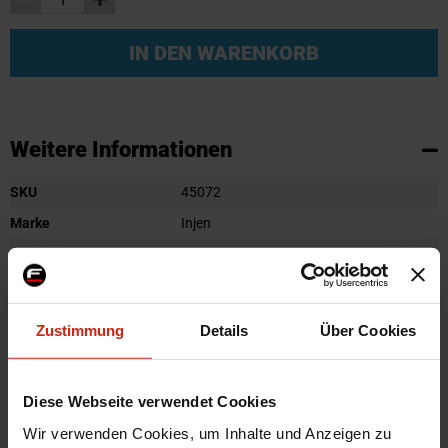
IN DEN WARENKORB
Weitere Informationen
Weitere
SKU
45072
Informationen
Marke
Injen
Herstellercode
ECA380P
Farbe
Machined
Material
Aluminium
Zustimmung
Details
Über Cookies
Universal
Nein
Automarkenname
Audi
Diese Webseite verwendet Cookies
Automodell Name
A4
Wir verwenden Cookies, um Inhalte und Anzeigen zu
Zertifikat
Kein Gutachten oder ABE