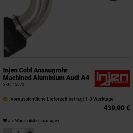
Zum
Anfang
Injen Cold Ansaugrohr
der
Machined Aluminium Audi A4
Bildgalerie
SKU
45072
springen
Voraussichtliche Lieferzeit beträgt 1-3 Werktage
439,00 €
Zur Wunschliste hinzufügen