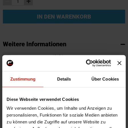
IN DEN WARENKORB
Weitere Informationen
Weitere
SKU
45174
Informationen
Marke
SK-Import
Zertifikat
Kein Gutachten oder ABE
Zustimmung
Details
Über Cookies
Farbe
Schwarz
Herstellercode
DX SG364
Diese Webseite verwendet Cookies
Montagematerial
Nein
Wir verwenden Cookies, um Inhalte und Anzeigen zu
Automarkenname
Opel
personalisieren, Funktionen für soziale Medien anbieten
Automodell Name
Corsa
zu können und die Zugriffe auf unsere Website zu
Material
ABS Plastik