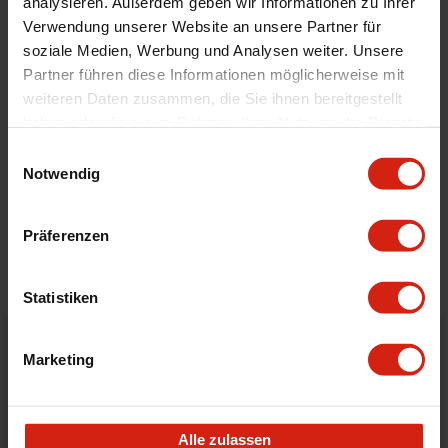
analysieren. Außerdem geben wir Informationen zu Ihrer
Verwendung unserer Website an unsere Partner für
Universal
Nein
soziale Medien, Werbung und Analysen weiter. Unsere
Partner führen diese Informationen möglicherweise mit
weiteren Daten zusammen, die Sie ihnen bereitgestellt
Geeignet Für
haben oder die sie im Rahmen Ihrer Nutzung der Dienste
gesammelt haben.
Einwilligungsauswahl
Details
Notwendig
Bewertungen
Präferenzen
STELLE EINE FRAGE
Statistiken
Marketing
Bestellt vor 16:00 Uhr
verschickt am selben Tag
Nicht zufrieden?
Alle zulassen