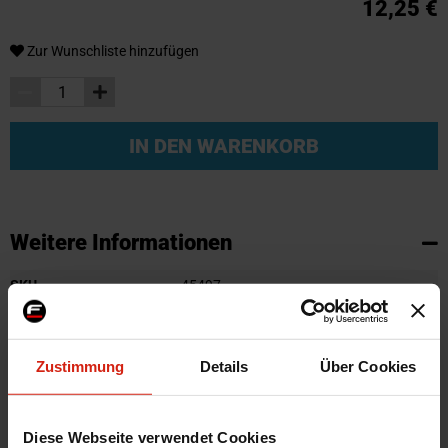
12,25 €
Zur Wunschliste hinzufügen
IN DEN WARENKORB
Weitere Informationen
Weitere
SKU
45497
Informationen
Marke
TYC
Zertifikat
E-Geprüft
Zustimmung
Details
Über Cookies
Links und/oder rechts
Rechts
Gehäusefarbe
Chrom Gehäuse
Diese Webseite verwendet Cookies
Linsenfarbe
Oranges Glas