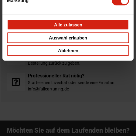
Marketing
Alle zulassen
Bestellt vor 16:00 Uhr
verschickt am selben Tag
Auswahl erlauben
Nicht zufrieden?
Ablehnen
Du hast immer eine 14-tägige Rückgabefrist um deine
Bestellung zurück zu geben.
Professioneller Rat nötig?
Starte einen Livechat oder sende eine Email an
info@fullcartuning.de
Möchten Sie auf dem Laufenden bleiben?