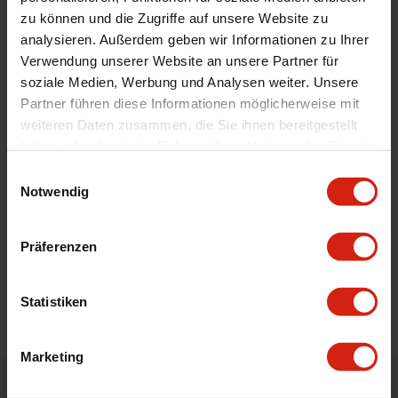
Automodell Name
Civic,CRX,Del Sol
zu können und die Zugriffe auf unsere Website zu
analysieren. Außerdem geben wir Informationen zu Ihrer
Product Line
OEM
Verwendung unserer Website an unsere Partner für
Universal
Nein
soziale Medien, Werbung und Analysen weiter. Unsere
Technische Daten
Links und rechts gleich
Partner führen diese Informationen möglicherweise mit
weiteren Daten zusammen, die Sie ihnen bereitgestellt
haben oder die sie im Rahmen Ihrer Nutzung der Dienste
Geeignet Für
gesammelt haben.
Einwilligungsauswahl
Notwendig
Details
Präferenzen
Bewertungen
Statistiken
STELLE EINE FRAGE
Marketing
Bestellt vor 16:00 Uhr