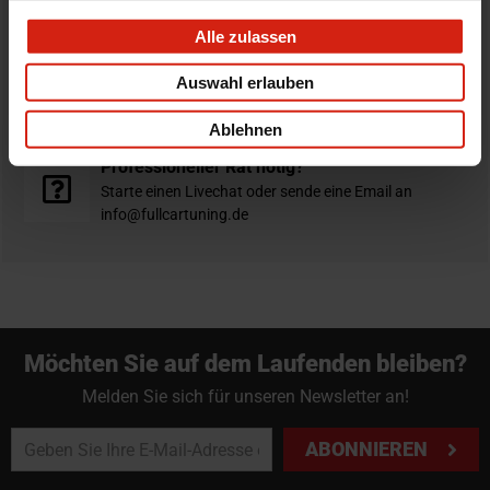
verschickt am selben Tag
Alle zulassen
Nicht zufrieden?
Auswahl erlauben
Du hast immer eine 14-tägige Rückgabefrist um deine
Bestellung zurück zu geben.
Ablehnen
Professioneller Rat nötig?
Starte einen Livechat oder sende eine Email an
info@fullcartuning.de
Möchten Sie auf dem Laufenden bleiben?
Melden Sie sich für unseren Newsletter an!
ABONNIEREN