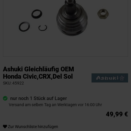
Zum
Anfang
Ashuki Gleichläufig OEM
der
Honda Civic,CRX,Del Sol
Bildgalerie
SKU
45922
springen
nur noch 1 Stück auf Lager
Versand am selben Tag an Werktagen vor 16:00 Uhr
49,99 €
Zur Wunschliste hinzufügen