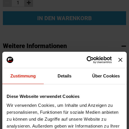
IN DEN WARENKORB
Weitere Informationen
Weitere
SKU
45996
Informationen
Marke
Honda
Zustimmung
Details
Über Cookies
Herstellercode
17105-P30-004
Product Line
OEM
Universal
Nein
Diese Webseite verwendet Cookies
Automarkenname
Honda
Wir verwenden Cookies, um Inhalte und Anzeigen zu
Automodell Name
Civic,CRX,Del Sol
personalisieren, Funktionen für soziale Medien anbieten
zu können und die Zugriffe auf unsere Website zu
Zertifikat
Kein Gutachten oder ABE
analysieren. Außerdem geben wir Informationen zu Ihrer