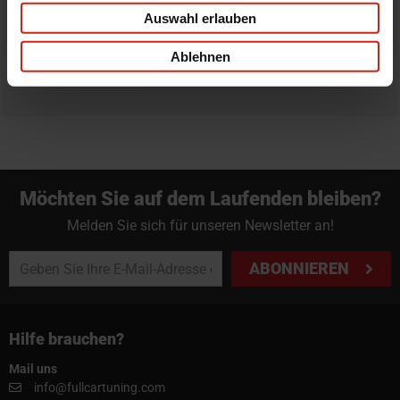
Bestellung zurück zu geben.
Auswahl erlauben
Professioneller Rat nötig?
Ablehnen
Starte einen Livechat oder sende eine Email an
info@fullcartuning.de
Möchten Sie auf dem Laufenden bleiben?
Melden Sie sich für unseren Newsletter an!
ABONNIEREN
Hilfe brauchen?
Mail uns
info@fullcartuning.com