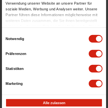
Montagematerial
Nein
Verwendung unserer Website an unsere Partner für
soziale Medien, Werbung und Analysen weiter. Unsere
Partner führen diese Informationen möglicherweise mit
Geeignet Für
weiteren Daten zusammen, die Sie ihnen bereitgestellt
haben oder die sie im Rahmen Ihrer Nutzung der Dienste
gesammelt haben.
Details
Einwilligungsauswahl
Notwendig
Bewertungen
Präferenzen
STELLE EINE FRAGE
Statistiken
Bestellt vor 16:00 Uhr
Marketing
verschickt am selben Tag
Nicht zufrieden?
Alle zulassen
Du hast immer eine 14-tägige Rückgabefrist um deine