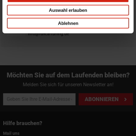
Du hast immer eine 14-tägige Rückgabefrist um deine
Bestellung zurück zu geben.
Auswahl erlauben
Professioneller Rat nötig?
Ablehnen
Starte einen Livechat oder sende eine Email an
info@fullcartuning.de
Möchten Sie auf dem Laufenden bleiben?
Melden Sie sich für unseren Newsletter an!
ABONNIEREN
Hilfe brauchen?
Mail uns