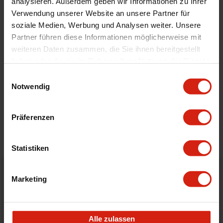
analysieren. Außerdem geben wir Informationen zu Ihrer
Verwendung unserer Website an unsere Partner für
Version
Heckklappe
soziale Medien, Werbung und Analysen weiter. Unsere
Partner führen diese Informationen möglicherweise mit
weiteren Daten zusammen, die Sie ihnen bereitgestellt
Geeignet Für
haben oder die sie im Rahmen Ihrer Nutzung der Dienste
gesammelt haben.
Einwilligungsauswahl
Details
Notwendig
Bewertungen
Präferenzen
STELLE EINE FRAGE
Statistiken
Bestellt vor 16:00 Uhr
Marketing
verschickt am selben Tag
Nicht zufrieden?
Alle zulassen