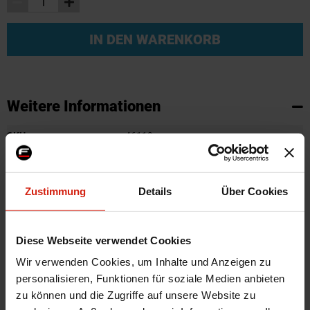
IN DEN WARENKORB
Weitere Informationen
Weitere
SKU
46119
Informationen
Marke
Ashuki
Zertifikat
Kein Gutachten oder ABE
Zustimmung
Details
Über Cookies
Herstellercode
H925-13 / 8135708
Montagematerial
Nein
Diese Webseite verwendet Cookies
Automarkenname
Honda
Wir verwenden Cookies, um Inhalte und Anzeigen zu
Automodell Name
Del Sol
personalisieren, Funktionen für soziale Medien anbieten
Product Line
OEM
zu können und die Zugriffe auf unsere Website zu
Universal
Nein