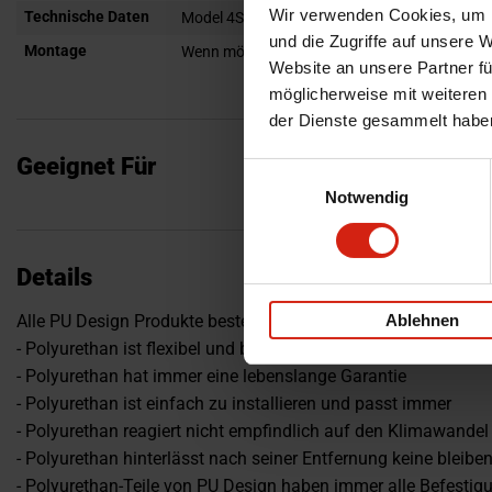
Wir verwenden Cookies, um I
Technische Daten
Model 4S + Turbo
und die Zugriffe auf unsere 
Montage
Wenn möglich, schreiben Sie uns eine E-Mail od
Website an unsere Partner fü
möglicherweise mit weiteren
der Dienste gesammelt habe
Geeignet Für
Einwilligungsauswahl
Notwendig
Details
Ablehnen
Alle PU Design Produkte bestehen aus Polyurethan
- Polyurethan ist flexibel und bricht nicht
- Polyurethan hat immer eine lebenslange Garantie
- Polyurethan ist einfach zu installieren und passt immer
- Polyurethan reagiert nicht empfindlich auf den Klimawandel
- Polyurethan hinterlässt nach seiner Entfernung keine bleib
- Polyurethan-Teile von PU Design haben immer alle Befestig