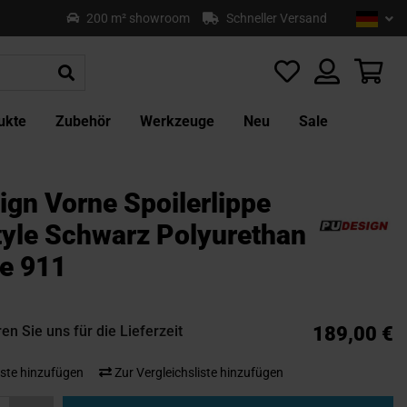
Sprach
Deu
200 m² showroom
Schneller Versand
Z
In
sp
Mei
ukte
Zubehör
Werkzeuge
Neu
Sale
ign Vorne Spoilerlippe
tyle Schwarz Polyurethan
e 911
en Sie uns für die Lieferzeit
189,00 €
ste hinzufügen
Zur Vergleichsliste hinzufügen