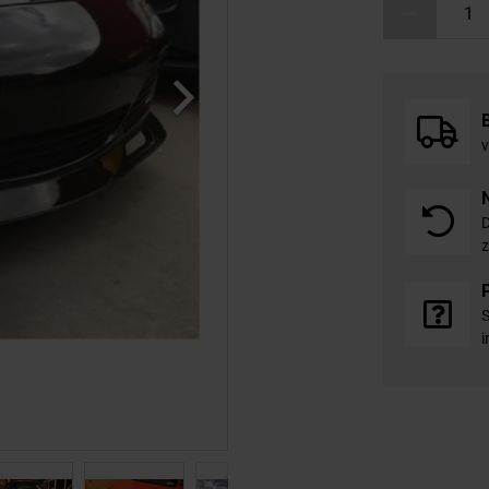
v
D
z
S
i