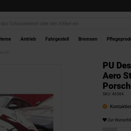
steme
Antrieb
Fahrgestell
Bremsen
Pflegeprod
che 911
PU Des
Aero S
Porsch
SKU
46584
Kontaktier
Zur Wunschli