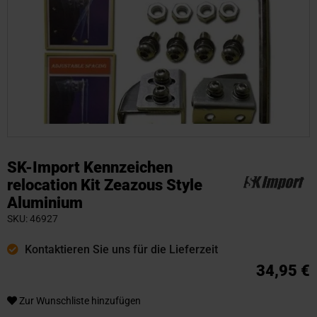
Zum
Anfang
SK-Import Kennzeichen
der
relocation Kit Zeazous Style
Bildgalerie
Aluminium
springen
SKU
46927
Kontaktieren Sie uns für die Lieferzeit
34,95 €
Zur Wunschliste hinzufügen