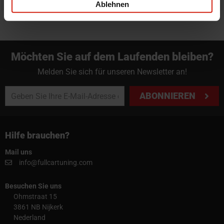
Ablehnen
Möchten Sie auf dem Laufenden bleiben?
Melden Sie sich für unseren Newsletter an!
ABONNIEREN
Hilfe brauchen?
Mail uns
info@fullcartuning.com
Besuchen Sie uns
Ohmstraat 15
3861 NB Nijkerk
Nederland