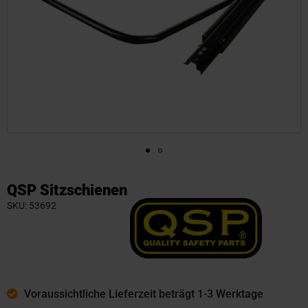
Zum
Anfang
QSP Sitzschienen
der
SKU
53692
Bildgalerie
springen
Voraussichtliche Lieferzeit beträgt 1-3 Werktage