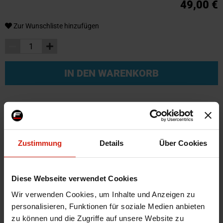
49,00 €
Zur Wunschliste hinzufügen
IN DEN WARENKORB
Weitere Informationen
Weitere
SKU
53692
Zustimmung
Details
Über Cookies
Informationen
Marke
QSP
Zertifikat
Kein Gutachten oder ABE
Diese Webseite verwendet Cookies
Herstellercode
QST-SLIDER
Wir verwenden Cookies, um Inhalte und Anzeigen zu
Montagematerial
Nein
personalisieren, Funktionen für soziale Medien anbieten
zu können und die Zugriffe auf unsere Website zu
Universal
Ja