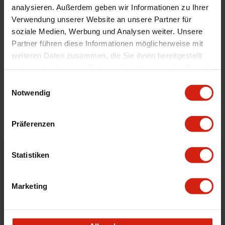
analysieren. Außerdem geben wir Informationen zu Ihrer
Höhe
250 mm
Verwendung unserer Website an unsere Partner für
Technische Daten
Passend für 345 mm bis 405 mm
soziale Medien, Werbung und Analysen weiter. Unsere
Partner führen diese Informationen möglicherweise mit
weiteren Daten zusammen, die Sie ihnen bereitgestellt
Details
haben oder die sie im Rahmen Ihrer Nutzung der Dienste
gesammelt haben.
Einwilligungsauswahl
Notwendig
Bewertungen
STELLE EINE FRAGE
Präferenzen
Statistiken
Bestellt vor 16:00 Uhr
verschickt am selben Tag
Marketing
Nicht zufrieden?
Du hast immer eine 14-tägige Rückgabefrist um deine
Bestellung zurück zu geben.