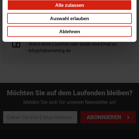
Alle zulassen
Nicht zufrieden?
Du hast immer eine 14-tägige Rückgabefrist um deine
Auswahl erlauben
Bestellung zurück zu geben.
Ablehnen
Professioneller Rat nötig?
Starte einen Livechat oder sende eine Email an
info@fullcartuning.de
Möchten Sie auf dem Laufenden bleiben?
Melden Sie sich für unseren Newsletter an!
ABONNIEREN