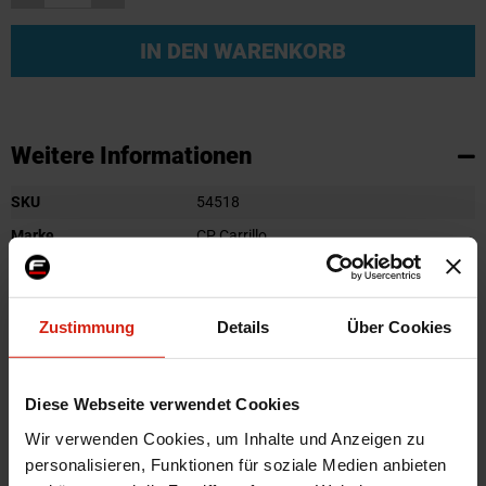
IN DEN WARENKORB
Weitere Informationen
Weitere
SKU
54518
Informationen
Marke
CP Carrillo
Herstellercode
SC70261
Montagematerial
Nein
Zustimmung
Details
Über Cookies
Menge
1 Stück
Zertifikat
Kein Gutachten oder ABE
Diese Webseite verwendet Cookies
Automarkenname
Honda
Automodell Name
Civic,Del Sol
Wir verwenden Cookies, um Inhalte und Anzeigen zu
personalisieren, Funktionen für soziale Medien anbieten
Product Line
Performance