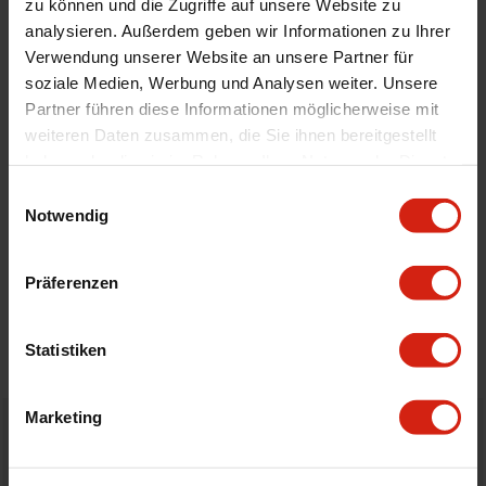
zu können und die Zugriffe auf unsere Website zu
Universal
Nein
analysieren. Außerdem geben wir Informationen zu Ihrer
Durchmesser
76 mm
Verwendung unserer Website an unsere Partner für
soziale Medien, Werbung und Analysen weiter. Unsere
Technische Daten
D16Z: 1.6i 16v V-TEC
Partner führen diese Informationen möglicherweise mit
weiteren Daten zusammen, die Sie ihnen bereitgestellt
haben oder die sie im Rahmen Ihrer Nutzung der Dienste
Geeignet Für
gesammelt haben.
Einwilligungsauswahl
Notwendig
Details
Präferenzen
Bewertungen
STELLE EINE FRAGE
Statistiken
Marketing
Bestellt vor 16:00 Uhr
verschickt am selben Tag