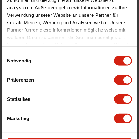
zu können und die Zugriffe auf unsere Website zu
Gewindemaße
M12x1.25
analysieren. Außerdem geben wir Informationen zu Ihrer
Universal
Ja
Verwendung unserer Website an unsere Partner für
soziale Medien, Werbung und Analysen weiter. Unsere
Version
5-Gang
Partner führen diese Informationen möglicherweise mit
Herstellercodes
BXAC-00209, BXAC-00210, BXAC-00213,
weiteren Daten zusammen, die Sie ihnen bereitgestellt
BXAC-00206
haben oder die sie im Rahmen Ihrer Nutzung der Dienste
gesammelt haben.
Einwilligungsauswahl
Notwendig
Details
Präferenzen
Bewertungen
STELLE EINE FRAGE
Statistiken
Marketing
Bestellt vor 16:00 Uhr
verschickt am selben Tag