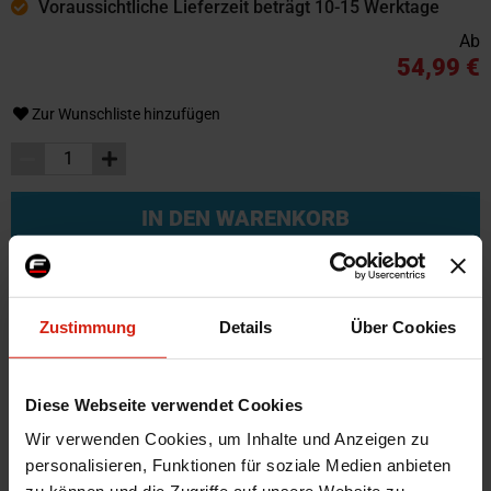
Voraussichtliche Lieferzeit beträgt 10-15 Werktage
Ab
54,99 €
Zur Wunschliste hinzufügen
IN DEN WARENKORB
Weitere Informationen
Zustimmung
Details
Über Cookies
Weitere
SKU
55466
Informationen
Diese Webseite verwendet Cookies
Marke
Blox Racing
Montagematerial
Nein
Wir verwenden Cookies, um Inhalte und Anzeigen zu
personalisieren, Funktionen für soziale Medien anbieten
Material
Aluminium