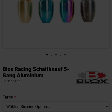
Zum
Anfang
Blox Racing Schaltknauf 5-
der
Gang Aluminium
Bildgalerie
SKU
55466
springen
Farbe