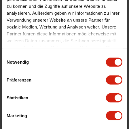
Automodell Name
Civic,Del Sol,Integra
zu können und die Zugriffe auf unsere Website zu
analysieren. Außerdem geben wir Informationen zu Ihrer
Universal
Nein
Verwendung unserer Website an unsere Partner für
Version
K-Swap
soziale Medien, Werbung und Analysen weiter. Unsere
Technische Daten
Including Rad brackets, EG or EK
Partner führen diese Informationen möglicherweise mit
weiteren Daten zusammen, die Sie ihnen bereitgestellt
haben oder die sie im Rahmen Ihrer Nutzung der Dienste
Geeignet Für
gesammelt haben.
Einwilligungsauswahl
Notwendig
Details
Präferenzen
Bewertungen
Statistiken
STELLE EINE FRAGE
Marketing
Bestellt vor 16:00 Uhr