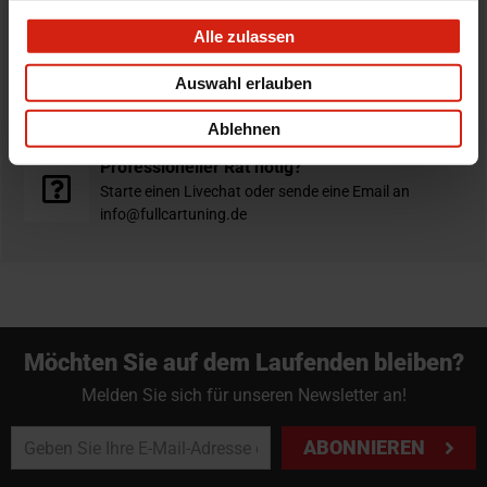
verschickt am selben Tag
Alle zulassen
Nicht zufrieden?
Auswahl erlauben
Du hast immer eine 14-tägige Rückgabefrist um deine
Bestellung zurück zu geben.
Ablehnen
Professioneller Rat nötig?
Starte einen Livechat oder sende eine Email an
info@fullcartuning.de
Möchten Sie auf dem Laufenden bleiben?
Melden Sie sich für unseren Newsletter an!
ABONNIEREN